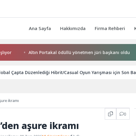
Ana Sayfa
Hakkımızda
Firma Rehberi
Altın Portakal ödüllü yönetmen jüri başkanı oldu
K
bal Çapta Düzenlediği Hibrit/Casual Oyun Yarışması için Son Baş
ure ikramı
0
’den aşure ikramı