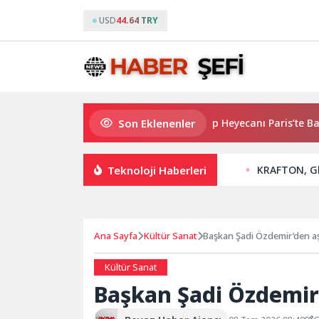
USD
44.64 TRY
Son Eklenenler
2026 PUBG Mobile World Cup Heyecanı Paris’te Başlıyor
Teknoloji Haberleri
KRAFTON, Glo
Ana Sayfa
Kültür Sanat
Başkan Şadi Özdemir’den aş
Kültür Sanat
Başkan Şadi Özdemir