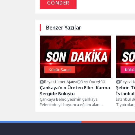
GÖNDER
Benzer Yazılar
Kültür Sanat
Kültü
Beyaz Haber Ajansı
3 Ay Önce
30
Beyaz Ha
Çankaya’nın Üreten Elleri Karma
Şehrin T
Sergide Buluştu
İstanbul
Çankaya Belediyesi’nin Çankaya
İstanbul B
Evleri’nde yıl boyunca eğitim alan
Tiyatrolar
kursiyerlerin sergisi devam ediyor.
Kaparım V
Zübeyde Hanım Sosyal...
Kıbrıs Tiyat