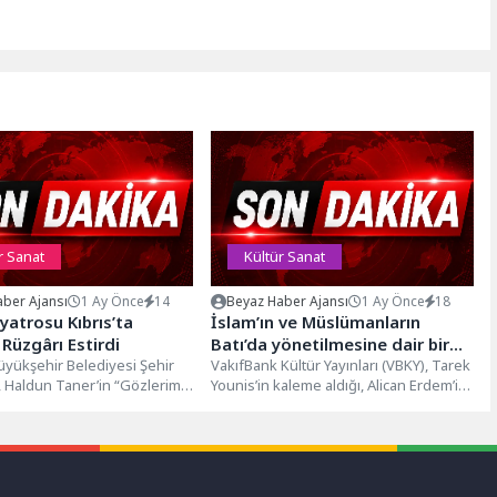
r Sanat
Kültür Sanat
ber Ajansı
1 Ay Önce
14
Beyaz Haber Ajansı
1 Ay Önce
18
iyatrosu Kıbrıs’ta
İslam’ın ve Müslümanların
 Rüzgârı Estirdi
Batı’da yönetilmesine dair bir
üyükşehir Belediyesi Şehir
tefekkür: “İslamofobi
VakıfBank Kültür Yayınları (VBKY), Tarek
ı, Haldun Taner’in “Gözlerimi
Younis’in kaleme aldığı, Alican Erdem’in
Zamanlarında Psikoloji”
azifemi Yaparım” oyununu 22.
dilimize çevirdiği “İslamofobi
ro Festivali...
Zamanlarında Psikoloji” adlı eseri...