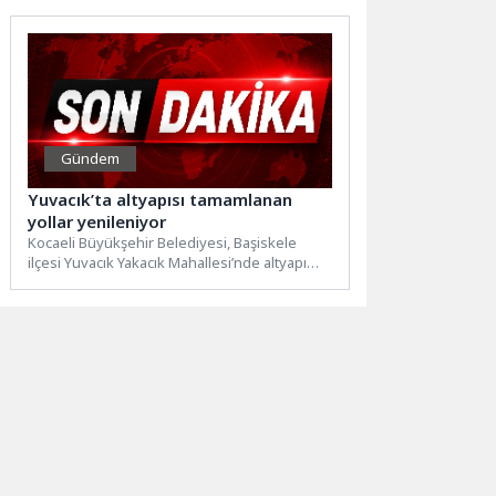
Gündem
Yuvacık’ta altyapısı tamamlanan
yollar yenileniyor
Kocaeli Büyükşehir Belediyesi, Başiskele
ilçesi Yuvacık Yakacık Mahallesi’nde altyapı
çalışmalarının tamamlanmasının ardından
zarar gören yollarda...