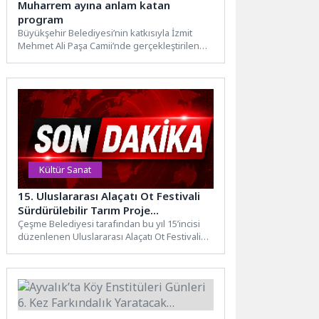
Muharrem ayına anlam katan
program
Büyükşehir Belediyesi’nin katkısıyla İzmit
Mehmet Ali Paşa Camii’nde gerçekleştirilen
“Mâh-ı Muharrem Mukaddes Emanetler
Ziyâreti” programı,...
Kültür Sanat
15. Uluslararası Alaçatı Ot Festivali
Sürdürülebilir Tarım Proje
Yarışması’nda ön değerlendirme
Çeşme Belediyesi tarafından bu yıl 15’incisi
düzenlenen Uluslararası Alaçatı Ot Festivali
tamamlandı
kapsamında gerçekleştirilen “Sürdürülebilir
Tarım...