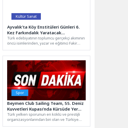
Kültür Sanat
Ayvalık’ta Köy Enstitüleri Günleri 6.
Kez Farkındalık Yaratacak…
Türk edebiyatının toplumcu gerçekçi akımının
öncü isimlerinden, yazar ve eğitimci Fakir
Baykurt adına ithaf edilen...
Spor
Beymen Club Sailing Team, 55. Deniz
Kuvvetleri Kupası’nda Kürsüde Yer
Aldı
Türk yelken sporunun en köklü ve prestijli
organizasyonlarından biri olan ve Türkiye
Açıkdeniz Yarış Spor...