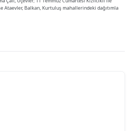
 Çalı, Üçevler; 11 Temmuz Cumartesi Kızılcıklı ile
 Ataevler, Balkan, Kurtuluş mahallerindeki dağıtımla