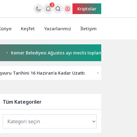
2
Kriptolar
Künye
Keşfet
Yazarlarımız
İletişim
emer Belediyesi Ağustos ayı meclis toplantısı yapıldı
Başk
vuru Tarihini 16 Haziran’a Kadar Uzattı
Sandisk’ten Yeni
Tüm Kategoriler