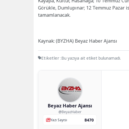
Kayapa, Kültür, Hasanağa; 10 Temmuz Cuma
Görükle, Dumlupınar; 12 Temmuz Pazar ise
tamamlanacak.
Kaynak: (BYZHA) Beyaz Haber Ajansı
Etiketler :
Bu yazıya ait etiket bulunamadı.
Beyaz Haber Ajansı
@BeyazHaber
8470
Yazı Sayısı