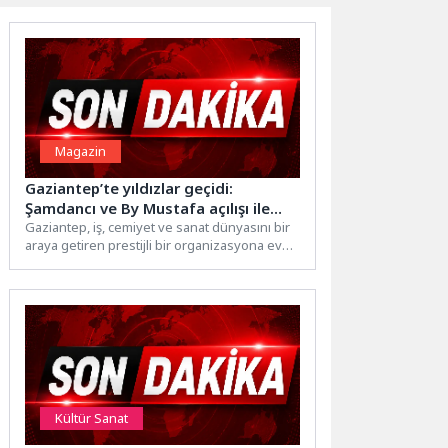
Magazin
Gaziantep’te yıldızlar geçidi:
Şamdancı ve By Mustafa açılışı ile
Green Park’ta görkemli gala
Gaziantep, iş, cemiyet ve sanat dünyasını bir
araya getiren prestijli bir organizasyona ev
sahipliği yaptı....
Kültür Sanat