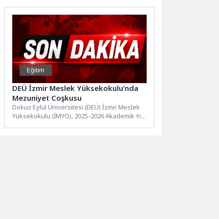
Eğitim
DEÜ İzmir Meslek Yüksekokulu’nda
Mezuniyet Coşkusu
Dokuz Eylül Üniversitesi (DEÜ) İzmir Meslek
Yüksekokulu (İMYO), 2025-2026 Akademik Yılı
Mezuniyet Töreni’nde öğrencilerini meslek...