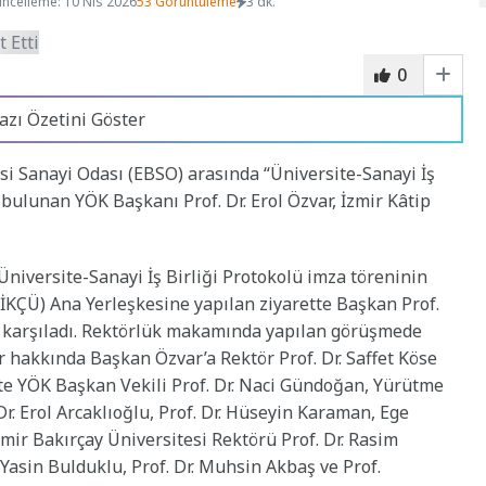
ncelleme: 10 Nis 2026
53 Görüntüleme
3 dk.
0
azı Özetini Göster
si Sanayi Odası (EBSO) arasında “Üniversite-Sanayi İş
 bulunan YÖK Başkanı Prof. Dr. Erol Özvar, İzmir Kâtip
niversite-Sanayi İş Birliği Protokolü imza töreninin
(İKÇÜ) Ana Yerleşkesine yapılan ziyarette Başkan Prof.
öse karşıladı. Rektörlük makamında yapılan görüşmede
r hakkında Başkan Özvar’a Rektör Prof. Dr. Saffet Köse
tte YÖK Başkan Vekili Prof. Dr. Naci Gündoğan, Yürütme
Dr. Erol Arcaklıoğlu, Prof. Dr. Hüseyin Karaman, Ege
zmir Bakırçay Üniversitesi Rektörü Prof. Dr. Rasim
 Yasin Bulduklu, Prof. Dr. Muhsin Akbaş ve Prof.