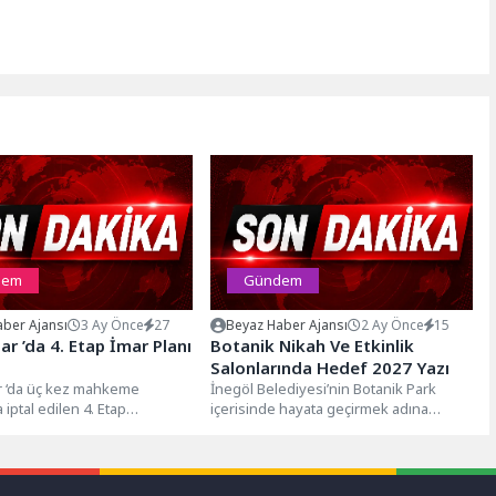
dem
Gündem
ber Ajansı
3 Ay Önce
27
Beyaz Haber Ajansı
2 Ay Önce
15
ar ’da 4. Etap İmar Planı
Botanik Nikah Ve Etkinlik
Salonlarında Hedef 2027 Yazı
r ‘da üç kez mahkeme
İnegöl Belediyesi’nin Botanik Park
a iptal edilen 4. Etap
içerisinde hayata geçirmek adına
r–Cennetoğlu Mahalleleri ve
çalışmalara başladığı Nikah ve Etkinlik
00...
Salonları projesinde...