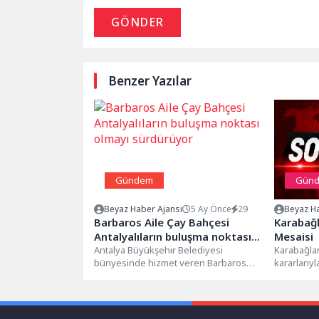
GÖNDER
Benzer Yazılar
Gündem
Gün
Beyaz Haber Ajansı
5 Ay Önce
29
Beyaz Ha
Barbaros Aile Çay Bahçesi
Karabağl
Antalyalıların buluşma noktası
Mesaisi
olmayı sürdürüyor
Antalya Büyükşehir Belediyesi
Karabağla
bünyesinde hizmet veren Barbaros
kararlarıyl
Aile Çay Bahçesi, kent merkezindeki
Karabağla
konumu ve erişilebilir...
Civarı 1/10