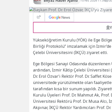
Beyaz Haber Ajansı
10 Nis 2026 11:58
Gü
Y
Yükseköğretim Kurulu (YÖK) ile Ege Bölge
Birliği Protokolü” imzalamak için İzmir’de
Çelebi Üniversitesini (İKÇÜ) ziyaret etti.
Ege Bölgesi Sanayi Odasında düzenlenen Ü
ardından, İzmir Kâtip Çelebi Üniversitesi 
Dr. Erol Özvar’ı Rektör Prof. Dr. Saffet K
üniversitede yürütülmekte olan faaliyetle
tarafından kısa bir sunum yapıldı. Ziyare
Kurulu Üyeleri Prof. Dr. Mahmut Ak, Prof. 
Üniversitesi Rektörü Prof. Dr. Musa Alcı, İ
Akpınar, İKÇÜ Rektör Yardımcıları Prof. Dr.