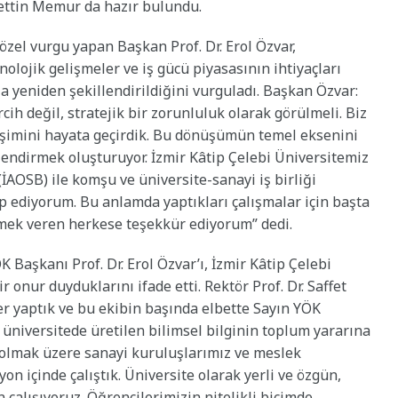
rettin Memur da hazır bulundu.
 özel vurgu yapan Başkan Prof. Dr. Erol Özvar,
olojik gelişmeler ve iş gücü piyasasının ihtiyaçları
 yeniden şekillendirildiğini vurguladı. Başkan Özvar:
ercih değil, stratejik bir zorunluluk olarak görülmeli. Biz
şimini hayata geçirdik. Bu dönüşümün temel eksenini
lendirmek oluşturuyor. İzmir Kâtip Çelebi Üniversitemiz
İAOSB) ile komşu ve üniversite-sanayi iş birliği
 ediyorum. Bu anlamda yaptıkları çalışmalar için başta
emek veren herkese teşekkür ediyorum” dedi.
Başkanı Prof. Dr. Erol Özvar’ı, İzmir Kâtip Çelebi
 onur duyduklarını ifade etti. Rektör Prof. Dr. Saffet
şler yaptık ve bu ekibin başında elbette Sayın YÖK
 üniversitede üretilen bilimsel bilginin toplum yararına
olmak üzere sanayi kuruluşlarımız ve meslek
on içinde çalıştık. Üniversite olarak yerli ve özgün,
in çalışıyoruz. Öğrencilerimizin nitelikli biçimde