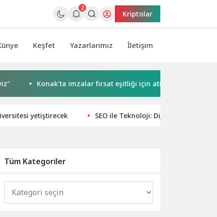
2
Kriptolar
Künye
Keşfet
Yazarlarımız
İletişim
Konak’ta imzalar fırsat eşitliği için atıldı
Başkan Çerç
ersitesi yetiştirecek
SEO ile Teknoloji: Dijital Dünyada Yü
Tüm Kategoriler