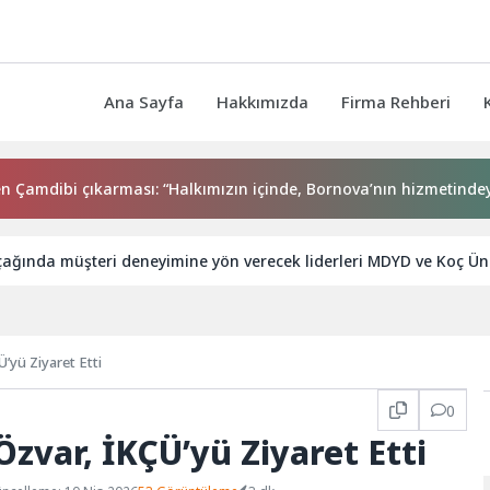
Ana Sayfa
Hakkımızda
Firma Rehberi
dibi çıkarması: “Halkımızın içinde, Bornova’nın hizmetindeyiz”
ağında müşteri deneyimine yön verecek liderleri MDYD ve Koç Üniv
Ü’yü Ziyaret Etti
0
 Özvar, İKÇÜ’yü Ziyaret Etti