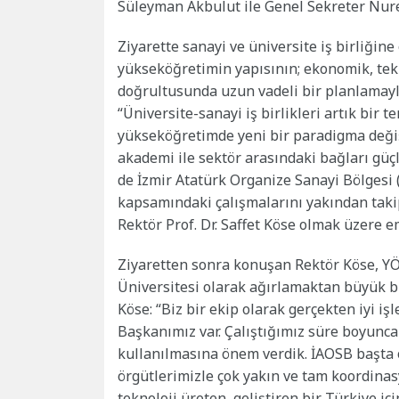
Süleyman Akbulut ile Genel Sekreter Nu
Ziyarette sanayi ve üniversite iş birliğine
yükseköğretimin yapısının; ekonomik, tekn
doğrultusunda uzun vadeli bir planlamayla
“Üniversite-sanayi iş birlikleri artık bir t
yükseköğretimde yeni bir paradigma deği
akademi ile sektör arasındaki bağları güç
de İzmir Atatürk Organize Sanayi Bölgesi (
kapsamındaki çalışmalarını yakından takip
Rektör Prof. Dr. Saffet Köse olmak üzere 
Ziyaretten sonra konuşan Rektör Köse, YÖK 
Üniversitesi olarak ağırlamaktan büyük bir
Köse: “Biz bir ekip olarak gerçekten iyi i
Başkanımız var. Çalıştığımız süre boyunca
kullanılmasına önem verdik. İAOSB başta 
örgütlerimizle çok yakın ve tam koordinasy
teknoloji üreten, geliştiren bir Türkiye iç