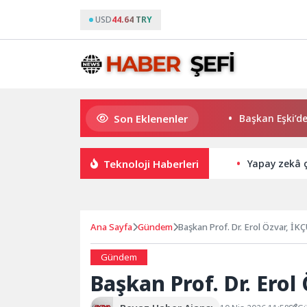
USD
44.64 TRY
Son Eklenenler
K. Menderes’te AKTAŞ Bereketi
Başkan Eşki’den Çam
Teknoloji Haberleri
Yapay zekâ ç
Ana Sayfa
Gündem
Başkan Prof. Dr. Erol Özvar, İKÇ
Gündem
Başkan Prof. Dr. Erol