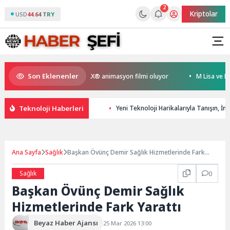
2
Kriptolar
USD
44.64 TRY
Son Eklenenler
yen Kral Türkiye’nin ilk IMAX® animasyon filmi oluyor
M Lisa ve Dolu K
Teknoloji Haberleri
Yeni Teknoloji Harikalarıyla Tanışın, 
Ana Sayfa
Sağlık
Başkan Övünç Demir Sağlık Hizmetlerinde Fark
Yarattı
Sağlık
0
Başkan Övünç Demir Sağlık
Hizmetlerinde Fark Yarattı
Beyaz Haber Ajansı
25 Mar 2026 13:00