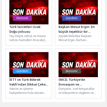
deforme olan...
Ekonomi
Gündem
Türk lezzetleri Uzak
Başkan Mesut Ergin: En
Doğu yolcusu
büyük teşekkür bir
Yaş meyve sebze ve meyve
Ayvalık Belediye Başkanı
milyon misafire hizmet
sebze mamulleri ihracatçıları
Mesut Ergin, Kurban
veren çalışanlara
Japonya ve Güney Kore'de
Bayramı tatili boyunca görev
yeni ticaret köprüleri...
yapan belediye çalışanlarına
teşekkür ederek,...
Gündem
Ekonomi
İETT ve Türk Böbrek
IMCD, Türkiye’de
Vakfı’ndan Dikkat Çeken
İnovasyon ve
Yatırım ve işletme
Dünyanın, özel kimyasallar
Proje
Formülasyon
faaliyetlerine hızla devam
ve bileşenlerin dağıtımı ve
Uzmanlığını Bir Üst
eden İETT, sosyal
formülasyonu alanında
Noktaya Taşıyan Yeni
sorumluluk projelerine de
önde gelen çözüm ortağı
Teknik Merkezini Açtı
bir yenisini ekliyor....
IMCD Group,...