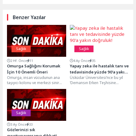
Benzer Yazılar
Sağlık
Sağlık
2 Hf. Önce
11
4 Ay Önce
35
Omurga Sağlığını Korumak
Yapay zeka ile hastalık tanı ve
İçin 10 Önemli Öneri
tedavisinde yüzde 90’a yakın
Omurga, insan vücudunun ana
Üsküdar Üniversitesi’nce bu yıl
doğruluk!
taşıyıcı kolonu ve merkezi sinir
‘Demansın Erken Teşhisine
sisteminin koruyucu kalkanı
Multidisipliner Yaklaşım’ ana
olarak tanımlanıyor. Kemikler...
temasıyla düzenlenen 14. Kognitif
Nörobilim...
Sağlık
3 Ay Önce
33
Gözlerinizi sık
ovuşturuyorsanız dikkat!