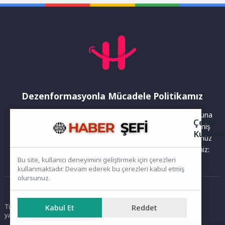
Dezenformasyonla Mücadele Politikamız
Yayınlanan haberler doğruluk ilkesi gözetilerek hazırlanır. Buna
Çerez
rağmen bazı içeriklerde eksik, hatalı veya güncelliğini yitirmiş
Kullanı
bilgiler bulunabilir.Yanlış veya yanıltıcı olduğunu düşündüğünüz
haberleri aşağıdaki iletişim kanallarından bize bildirebilirsiniz:
Bu site, kullanıcı deneyimini geliştirmek için çerezleri
kullanmaktadır. Devam ederek bu çerezleri kabul etmiş
olursunuz.
Ana Sayfa
Kabul Et
Reddet
Tüm hakları saklıdır. Sitede yer alan içerikler izinsiz kopyalanamaz,
yayımlanamaz ve kullanılamaz.