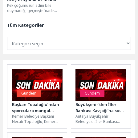
Pek çoğumuzun adını bile
duymadığı, geçmişte ‘nadir
hastalık’ olarak kabul edilen
Keratokonus, günümüzde gelişen
Tüm Kategoriler
teknoloji...
Gündem
Gündem
Başkan Topaloğlu’ndan
Büyükşehir’den İller
sporculara mangal
Bankası Kavşağı’na sıcak
Kemer Belediye Başkanı
Antalya Büyükşehir
partisi
asfalt
Necati Topaloğlu, Kemer
Belediyesi, İller Bankası
Belediyesi futbol, voleybol,
Kavşağı’nda gerçekleştirdiği
basketbol, karate, kick boks
yol genişletme ve altyapı
takımlarının sporcularına...
çalışmasının ardından