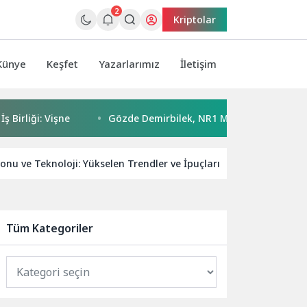
2
Kriptolar
Künye
Keşfet
Yazarlarımız
İletişim
iği: Vişne
Gözde Demirbilek, NR1 Magazin’de: ‘Son assolist
u ve Teknoloji: Yükselen Trendler ve İpuçları
Kaspersky:
Tüm Kategoriler