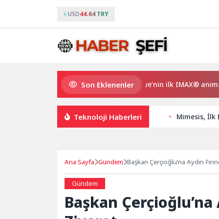
USD
44.64 TRY
Son Eklenenler
Gupi ve Gülmeyen Kral Türkiye’nin ilk IMAX® animasyon 
Teknoloji Haberleri
Mimesis, İl
Ana Sayfa
Gündem
Başkan Çerçioğlu’na Aydın Fırın
Gündem
Başkan Çerçioğlu’na 