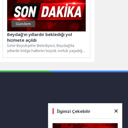
Gündem
Beydağ’ın yıllardır beklediği yol
hizmete açıldı
İzmir Büyükşehir Belediyesi, Beydağ’da
yıllardır bölge halkının büyük zorluk yaşadığı
Karaoba Baraj Yolu’nu yenileyerek hizmete...
İlginizi Çekebilir