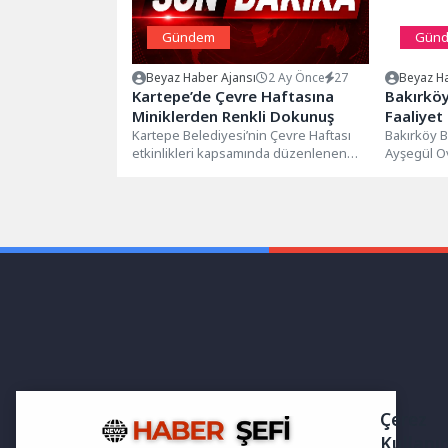
Gündem
Gün
Beyaz Haber Ajansı
2 Ay Önce
27
Beyaz Ha
Kartepe’de Çevre Haftasına
Bakırköy
Miniklerden Renkli Dokunuş
Faaliyet
Kartepe Belediyesi’nin Çevre Haftası
Bakırköy B
etkinlikleri kapsamında düzenlenen
Ayşegül Ov
programda minikler, geri dönüşümün
Toplantısı’
önemine dikkat çeken renkli...
Raporu’nun
Çerez
Kullanı