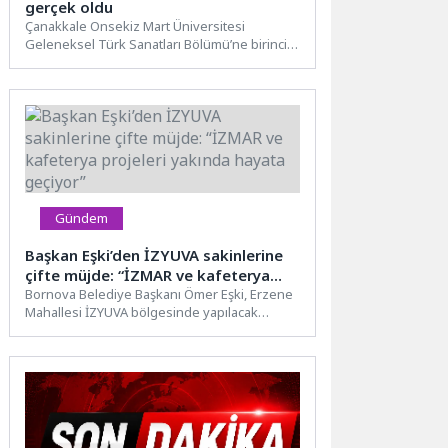
gerçek oldu
Çanakkale Onsekiz Mart Üniversitesi
Geleneksel Türk Sanatları Bölümü’ne birinci
olarak giren işitme engelli Emine Melek...
Gündem
Başkan Eşki’den İZYUVA sakinlerine
çifte müjde: “İZMAR ve kafeterya
projeleri yakında hayata geçiyor”
Bornova Belediye Başkanı Ömer Eşki, Erzene
Mahallesi İZYUVA bölgesinde yapılacak
yatırımları yerinde inceleyerek, vatandaşların
talebi...