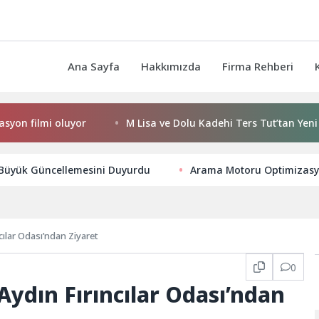
Ana Sayfa
Hakkımızda
Firma Rehberi
filmi oluyor
M Lisa ve Dolu Kadehi Ters Tut’tan Yeni İş Birl
k Büyük Güncellemesini Duyurdu
Arama Motoru Optimizasyon
cılar Odası’ndan Ziyaret
0
Aydın Fırıncılar Odası’ndan