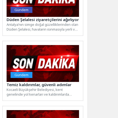
Gündem
Düden Şelalesi ziyaretçilerini ağırlıyor
Antalya’nın simge doğal güzelliklerinden olan
Düden Şelalesi, havaların ısınmasıyla yerli ve
yabancı ziyaretçileri ağırlamaya başladı....
Gündem
Temiz kaldırımlar, güvenli adımlar
Kocaeli Büyükşehir Belediyesi, kent
genelinde yol kenarları ve kaldırımlarda
temizlik çalışmalarını aralıksız sürdürüyor.
Ekipler, sorumluluk...