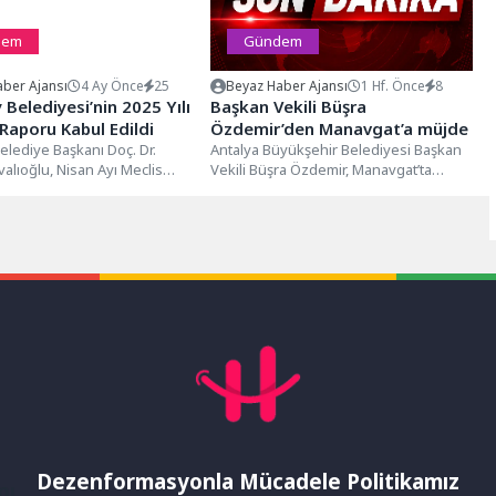
dem
Gündem
ber Ajansı
4 Ay Önce
25
Beyaz Haber Ajansı
1 Hf. Önce
8
 Belediyesi’nin 2025 Yılı
Başkan Vekili Büşra
 Raporu Kabul Edildi
Özdemir’den Manavgat’a müjde
elediye Başkanı Doç. Dr.
Antalya Büyükşehir Belediyesi Başkan
alıoğlu, Nisan Ayı Meclis
Vekili Büşra Özdemir, Manavgat’ta
nda 2025 Yılı Faaliyet
muhtarlarla bir araya geldi. Başkan
...
Vekili Özdemir,...
Dezenformasyonla Mücadele Politikamız
mı