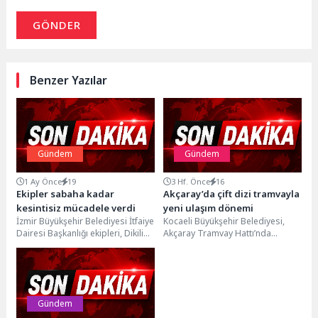
GÖNDER
Benzer Yazılar
Gündem
Gündem
1 Ay Önce
19
3 Hf. Önce
16
Ekipler sabaha kadar
Akçaray’da çift dizi tramvayla
kesintisiz mücadele verdi
yeni ulaşım dönemi
İzmir Büyükşehir Belediyesi İtfaiye
Kocaeli Büyükşehir Belediyesi,
Dairesi Başkanlığı ekipleri, Dikili
Akçaray Tramvay Hattı’nda
ilçesine bağlı Çandarlı
kapasiteyi iki katına çıkarmak
Mahallesi’ndeki zeytinlik alanda
amacıyla yürüttüğü çalışmalarda
başlayıp...
sona yaklaştı....
Gündem