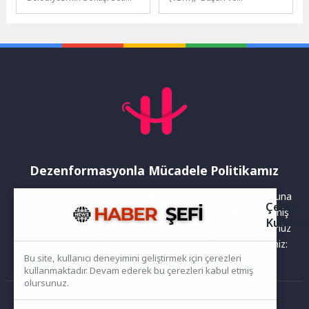
uygulaması kapsamında
Bastırılma” isimli kitabı
gönüllü hanelerde biriken
okurlarıyla buluşturuyor. Dag
organik atıklar komposta
Nikolaus Hasse’nin kaleme
dönüştürülüyor. Ekipler,...
aldığı bu...
Dezenformasyonla Mücadele Politikamız
Yayınlanan haberler doğruluk ilkesi gözetilerek hazırlanır. Buna
Çerez
rağmen bazı içeriklerde eksik, hatalı veya güncelliğini yitirmiş
Kullanı
bilgiler bulunabilir.Yanlış veya yanıltıcı olduğunu düşündüğünüz
haberleri aşağıdaki iletişim kanallarından bize bildirebilirsiniz:
Bu site, kullanıcı deneyimini geliştirmek için çerezleri
kullanmaktadır. Devam ederek bu çerezleri kabul etmiş
olursunuz.