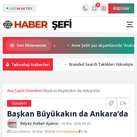
2
Kriptolar
USD
44.64 TRY
Son Eklenenler
da kupalar sahiplerini buldu
Anne Şehir yaz akşamlarında “Arabesk” r
Teknoloji Haberleri
Branded Search Taktikleri Yükselişte
Ana Sayfa
Gündem
Başkan Büyükakın da Ankara’da
Gündem
0
Başkan Büyükakın da Ankara’da
Beyaz Haber Ajansı
26 Mar 2026 09:43
Güncelleme: 26 Mar 2026
40 Görüntüleme
2 dk.