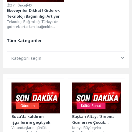
2 Yıl Önce
40
Ebeveynler Dikkat ! Giderek
Teknoloji Bağımlılığı Artıyor
Teknoloji Bağımlılığı Türkiye’de
giderek artarken, bağımlılık
yaşının 3-6 arasına düştüğü
bildirildi. Korkutan tabloya karşı
Tüm Kategoriler
uzmanlar...
Gündem
Kültür Sanat
Buca’da kaldırım
Başkan Altay: “Sinema
işgallerine geçit yok
Günleri ve Çocuk
Vatandaşların günlük
Konya Büyükşehir
Şenliğimiz İlçelerimizde