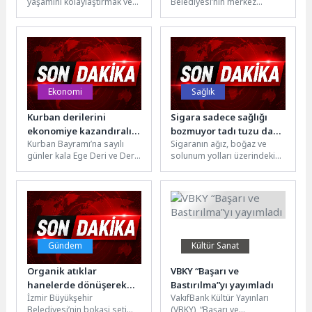
yaşamını kolaylaştırmak ve
Belediyesi’nin merkez
Büyük Bir Coşkuyla
kamusal alanların adil
dışındaki ilçelerde
Sürüyor”
kullanımını sağlamak için
düzenlediği Sinema Günleri
pazar yerlerinden ana
ve Çocuk Şenliği her gün
caddelere...
farklı...
Ekonomi
Sağlık
Kurban derilerini
Sigara sadece sağlığı
ekonomiye kazandıralım
bozmuyor tadı tuzu da
Kurban Bayramı’na sayılı
Sigaranın ağız, boğaz ve
çağrısı
kaçırıyor
günler kala Ege Deri ve Deri
solunum yolları üzerindeki
Mamulleri İhracatçıları Birliği
etkilerine dikkat çeken
Başkanı Halil
Anadolu Sağlık Merkezi
Gündoğdu’dan...
Hastanesi’nden KBB...
Gündem
Kültür Sanat
Organik atıklar
VBKY “Başarı ve
hanelerde dönüşerek
Bastırılma”yı yayımladı
İzmir Büyükşehir
VakıfBank Kültür Yayınları
toprağı zenginleştiriyor
Belediyesi’nin bokaşi seti
(VBKY), “Başarı ve