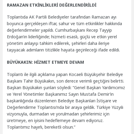
RAMAZAN ETKİNLİKLERİ DEĞERLENDİRİLDİ
Toplantıda AK Partili Belediyeler tarafından Ramazan ayı
boyunca gerçekleşen iftar, sahur ve tüm etkinlikler hakkında
değerlendirmeler yapıldı. Cumhurbaşkanı Recep Tayyip
Erdoğan’ın liderliğinde; hizmeti esaslı, güçlü ve etkin yerel
yönetim anlayışı tahkim edilerek, şehirleri daha ileriye
taşıyacak adımların titizlikle hayata geçirileceği ifade edildi.
BÜYÜKAKIN: HİZMET ETMEYE DEVAM
Toplantı ile ilgili açıklama yapan Kocaeli Büyükşehir Belediye
Başkanı Tahir Büyükakın, son derece verimli geçtiğini belirtti.
Başkan Büyükakın şunları söyledi: “Genel Başkan Yardımcımız
ve Yerel Yönetimler Başkanımız Sayın Mustafa Demir’in
başkanlığında düzenlenen Belediye Başkanları İstişare ve
Değerlendirme Toplantısı’nda bir araya geldik. Türkiye Yüzyılı
vizyonuyla, durmadan ve yorulmadan şehirlerimiz için
üretmeye, en iyisini hedeflemeye devam ediyoruz.
Toplantımız hayırlı, bereketli olsun.”