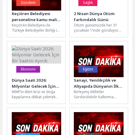
Gündem
Sağlık
Keçiören Belediyesi
2 Nisan Dünya Otizm
personeline kamu mali
Farkındalık Günü
Keçiören Belediyesi ile
Otizm günümüzde her 31
yönetimi eğitimi
Türkiye Belediyeler Birliği iş
çocuktan 1’inde görülüyor.
birliğinde belediye
1985 yılında her 2.500
personeline yönelik “Kamu
çocuktan 1’i otizm tanısı
Mali Yönetimi ve...
alırken bugün...
Ekonomi
Eğitim
Dünya Saati 2026:
Sanayi, Yenilikçilik ve
Milyonlar Gelecek İçin
Altyapıda Dünyanın İlk
WWF’in iklim krizi ve doğa
Birleşmiş Milletler
Bir Saatini Ayırdı
200 Üniversitesi
kayıplarına dikkat çekmek
Sürdürülebilir Kalkınma
Arasında
için 2007’den bu yana
Amaçları (SDG)
gerçekleştirdiği küresel
doğrultusunda
etkinlik...
üniversitelerin eğitim,
araştırma, toplumsal katkı ve
kurumsal uygulamalar...