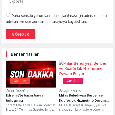
Daha sonraki yorumlarımda kullanılması için adım, e-posta
adresim ve site adresim bu tarayıcıya kaydedilsin.
GÖNDER
Benzer Yazılar
Gündem
Gündem
1 Hf. Önce
10
4 Ay Önce
35
Edremit’te basın bayramı
Milas Belediyesi Berber ve
buluşması
Kuaförlük Hizmetine Devam
Edremit Belediye Başkanı Mehmet
Milas Belediyesi, engelli, yaşlı ve
Ediyor
Ertaş, 24 Temmuz Gazeteciler ve
ihtiyaç sahibi bireylere yönelik
Basın Bayramı dolayısıyla ilçede
yürüttüğü çalışmalara devam