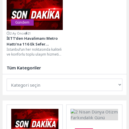
görev yapan...
ediyor. Evden çıkma...
Gündem
2 Ay Önce
21
İETT’den Havalimanı Metro
Hattı’na 116 Ek Sefer
İstanbul’un her noktasında kaliteli
Takviyesi
ve konforlu toplu ulaşım hizmetini
daha da geliştirmek için
çalışmalarını sürdüren...
Tüm Kategoriler