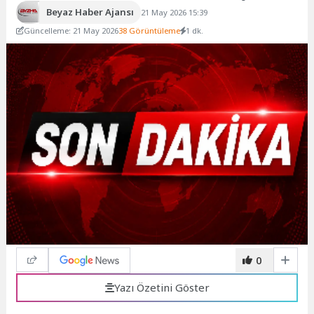
Beyaz Haber Ajansı
21 May 2026 15:39
Güncelleme: 21 May 2026
38 Görüntüleme
1 dk.
0
Yazı Özetini Göster