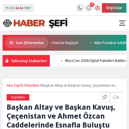
2
Kriptolar
USD
44.64 TRY
Son Eklenenler
obile World Cup Heyecanı Paris’te Başlıyor
Altın Portakal ödüllü yön
Teknoloji Haberleri
BlizzCon 2026 Dijital Paketleri Battle.
Ana Sayfa
Gündem
Başkan Altay ve Başkan Kavuş, Çeçenistan ve
Ahmet Özcan Caddelerinde Esnafla Buluştu
Gündem
0
Başkan Altay ve Başkan Kavuş,
Çeçenistan ve Ahmet Özcan
Caddelerinde Esnafla Buluştu