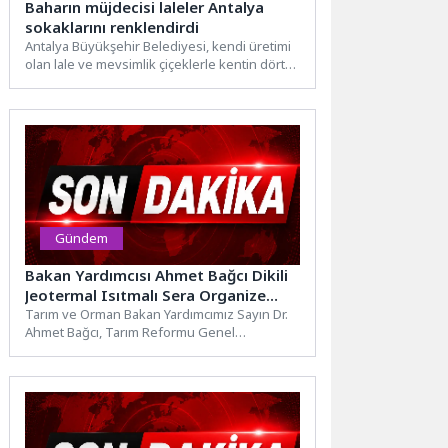
Baharın müjdecisi laleler Antalya
sokaklarını renklendirdi
Antalya Büyükşehir Belediyesi, kendi üretimi
olan lale ve mevsimlik çiçeklerle kentin dört
bir yanını baharın...
Gündem
Bakan Yardımcısı Ahmet Bağcı Dikili
Jeotermal Isıtmalı Sera Organize
Tarım Bölgesi’nde İncelemelerde
Tarım ve Orman Bakan Yardımcımız Sayın Dr.
Ahmet Bağcı, Tarım Reformu Genel
Bulundu
Müdürümüz Sayın Osman...