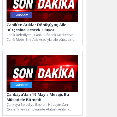
Gündem
Canik’te Atıklar Dönüşüyor, Aile
Bütçesine Destek Oluyor
Canik Belediyesi, Canik Sıfır Atık Marketi ve
Canik Mobil Sıfır Atık Aracı'yla aile bütçesine
katkı...
Gündem
Çankaya’dan 19 Mayıs Mesajı: Bu
Mücadele Bitmedi
Çankaya Belediye Başkanı Hüseyin Can
Güner’in ev sahipliğinde Atatürk Anıtı’na
çelenk koyulmasıyla başlayan törene CHP...