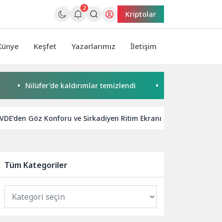
2
Kriptolar
Künye
Keşfet
Yazarlarımız
İletişim
Nilüfer’de kaldırımlar temizlendi
Başkan Pekyatırmacı’da
E’den Göz Konforu ve Sirkadiyen Ritim Ekranı sertifikalarını ald
Tüm Kategoriler