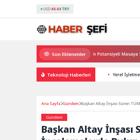
USD
44.64 TRY
Son Eklenenler
Haymana’nın Geleceği ve Yatırım Potansiyeli Masaya Yatırıl
Teknoloji Haberleri
Yerel İşletme
Ana Sayfa
Gündem
Başkan Altay İnşası Süren TÜ
Gündem
Başkan Altay İnşası