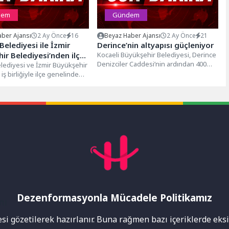
dem
Gündem
ber Ajansı
2 Ay Önce
16
Beyaz Haber Ajansı
2 Ay Önce
21
Belediyesi ile İzmir
Derince’nin altyapısı güçleniyor
ir Belediyesi’nden ilçe
Kocaeli Büyükşehir Belediyesi, Derince
Denizciler Caddesi’nin ardından 400
e yoğun ilaçlama
lediyesi ve İzmir Büyükşehir
milyon TL’ye Çınarlı, Sırrıpaşa ve
iş birliğiyle ilçe genelinde
ı
Çenedağ Mahalleleri’ndeki...
 sivrisinek ve kemirgenlere
Dezenformasyonla Mücadele Politikamız
mı
i gözetilerek hazırlanır. Buna rağmen bazı içeriklerde eksik