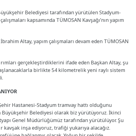
 Büyükşehir Belediyesi tarafından yürütülen Stadyum-
ap çalışmaları kapsamında TÜMOSAN Kavşağı’nın yapım
 İbrahim Altay, yapım çalışmaları devam eden TÜMOSAN
rımları gerçekleştirdiklerini ifade eden Başkan Altay, şu
aşlanacaklarla birlikte 54 kilometrelik yeni raylı sistem
i.
ANIYOR
 Şehir Hastanesi-Stadyum tramvay hattı olduğunu
 Büyükşehir Belediyesi olarak biz yürütüyoruz. İkinci
Altyapı Genel Müdürlüğümüz tarafından yürütülüyor. Şu
kavşak inşa ediyoruz, trafiği yukarıya alacağız.
 refüjüne bağlanmış olacak. Yoğun bir şekilde