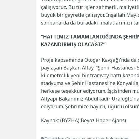
çalışıyoruz. Bu tür işler zahmetli, maliye
büyük bir gayretle çalışıyor. İnşallah Mayı
sonbaharda da buradaki imalatlarımızı ta
“HATTIMIZ TAMAMLANDIĞINDA ŞEHRİMİ
KAZANDIRMIŞ OLACAĞIZ”
Proje kapsamında Otogar Kavşağı’nda da ça
paylaşan Başkan Altay, “Şehir Hastanesi
kilometrelik yeni bir tramvay hattı kazandı
stadyuma ve Şehir Hastanesi’ne Konyalılar
herkese teşekkür ediyorum. İşçisinden mü
Altyapı Bakanımız Abdülkadir Uraloğlu’n
ediyorum. Şehrimize hayırlı, uğurlu olsun
Kaynak: (BYZHA) Beyaz Haber Ajansı
Etiketler :
Bu yazıya ait etiket bulunamadı.