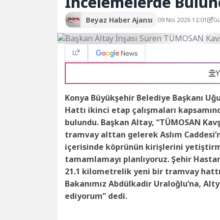
İncelemelerde Bulu
Beyaz Haber Ajansı
09 Nis 2026 12:01
Gü
Y
Konya Büyükşehir Belediye Başkanı Uğ
Hattı ikinci etap çalışmaları kapsamı
bulundu. Başkan Altay, “TÜMOSAN Kavşağ
tramvay alttan gelerek Aslım Caddesi’n
içerisinde köprünün kirişlerini yetişti
tamamlamayı planlıyoruz. Şehir Hast
21.1 kilometrelik yeni bir tramvay hatt
Bakanımız Abdülkadir Uraloğlu’na, Alt
ediyorum” dedi.