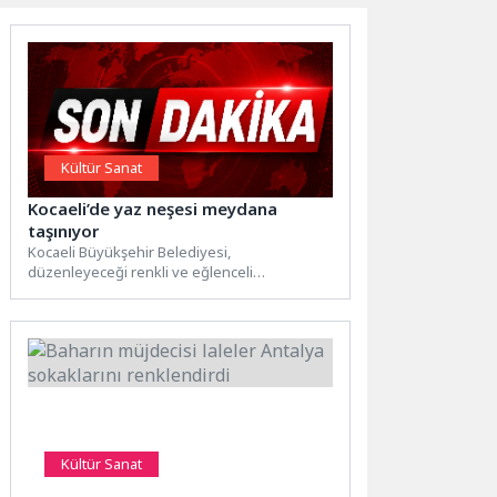
Kültür Sanat
Kocaeli’de yaz neşesi meydana
taşınıyor
Kocaeli Büyükşehir Belediyesi,
düzenleyeceği renkli ve eğlenceli
etkinliklerle Kocaelililere unutulmaz bir yaz
keyfi sunacak. İzmit...
Kültür Sanat