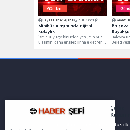
Gündem
Gün
Beyaz Haber Ajansı
2 Hf. Önce
11
Beyaz Ha
Minibüs ulaşımında dijital
Balçova 
kolaylık
Büyükşeh
İzmir Büyükşehir Belediyesi, minibüs
genelind
Balçova Be
ulaşımını daha erişilebilir hale getiren
Belediyesi 
çalışmas
yeni web sitesini hizmete açtı. 30...
karasinek,
karşı...
Çerez
Kullanı
Yayınlanan haberler doğruluk ilkes