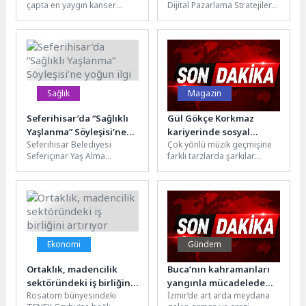
çapta en yaygın kanser
Dijital Pazarlama Stratejileri
Yolları
türlerinden biri olarak
Sosyal medya ve teknoloji,
gösteriliyor. Dünyada her yıl
dijital pazarlama
yaklaşık...
dünyasında hızla...
Sağlık
Magazin
Seferihisar’da “Sağlıklı
Gül Gökçe Korkmaz
Yaşlanma” Söyleşisi’ne
kariyerinde sosyal
Seferihisar Belediyesi
Çok yönlü müzik geçmişine
yoğun ilgi
‘Darbe’ye hazırlanıyor
Seferiçınar Yaş Alma
farklı tarzlarda şarkılar
Merkezi’nde, Dokuz Eylül
eklemeye devam eden Gül
Üniversitesi iş birliğiyle
Gökçe Korkmaz, kendini
demans, Alzheimer hastalığı
daha...
ve...
Ekonomi
Gündem
Ortaklık, madencilik
Buca’nın kahramanları
sektöründeki iş birliğini
yangınla mücadelede
Rosatom bünyesindeki
İzmir’de art arda meydana
artırıyor
aktif rol alıyor