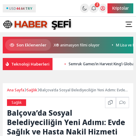
2
Kriptolar
USD
44.64 TRY
Son Eklenenler
en Kral Türkiye’nin ilk IMAX® animasyon filmi oluyor
M Lisa ve Dolu K
Teknoloji Haberleri
Semruk Games’in Harvest King’i Global
Ana Sayfa
Sağlık
Balçova’da Sosyal Belediyeciliğin Yeni Adımı: Evde
Sağlık ve Hasta Nakil Hizmeti Başladı
Sağlık
0
Balçova’da Sosyal
Belediyeciliğin Yeni Adımı: Evde
Sağlık ve Hasta Nakil Hizmeti