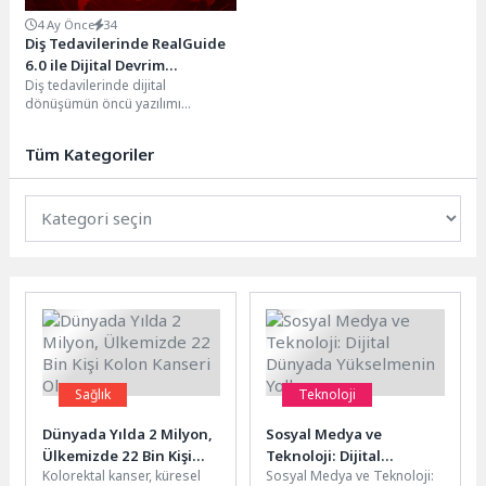
4 Ay Önce
34
Diş Tedavilerinde RealGuide
6.0 ile Dijital Devrim
Diş tedavilerinde dijital
Yaşanacak
dönüşümün öncü yazılımı
RealGUIDE, en yeni versiyonu olan
6.0’ı klinisyen ve akademisyen...
Tüm Kategoriler
Sağlık
Teknoloji
Dünyada Yılda 2 Milyon,
Sosyal Medya ve
Ülkemizde 22 Bin Kişi
Teknoloji: Dijital
Kolorektal kanser, küresel
Sosyal Medya ve Teknoloji:
Kolon Kanseri Oluyor
Dünyada Yükselmenin