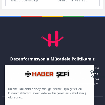
TENEX Grubu’na bağlı
gelen orman ve arazi
uluslararası uranyum
yangınlarına hızla müdahale
madencilik şirketi Uranium
eden BUCAKUT, söndürme
One Grubu A.Ş. ile
ve...
Brezilyalı Diamanté
Grubu’nun...
Dezenformasyonla Mücadele Politikamız
Yayınlanan haberler doğruluk ilkesi gözetilerek hazırlanır. Buna
Çerez
rağmen bazı içeriklerde eksik, hatalı veya güncelliğini yitirmiş
Kullanı
bilgiler bulunabilir.Yanlış veya yanıltıcı olduğunu düşündüğünüz
haberleri aşağıdaki iletişim kanallarından bize bildirebilirsiniz:
Bu site, kullanıcı deneyimini geliştirmek için çerezleri
kullanmaktadır. Devam ederek bu çerezleri kabul etmiş
olursunuz.