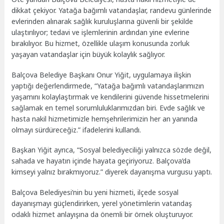
dikkat çekiyor. Yatağa bağımlı vatandaşlar, randevu günlerinde
evlerinden alınarak sağlık kuruluşlarına güvenli bir şekilde
ulaştırılıyor; tedavi ve işlemlerinin ardından yine evlerine
bırakılıyor. Bu hizmet, özellikle ulaşım konusunda zorluk
yaşayan vatandaşlar için büyük kolaylık sağlıyor.
Balçova Belediye Başkanı Onur Yiğit, uygulamaya ilişkin
yaptığı değerlendirmede, “Yatağa bağımlı vatandaşlarımızın
yaşamını kolaylaştırmak ve kendilerini güvende hissetmelerini
sağlamak en temel sorumluluklarımızdan biri. Evde sağlık ve
hasta nakil hizmetimizle hemşehrilerimizin her an yanında
olmayı sürdüreceğiz.” ifadelerini kullandı.
Başkan Yiğit ayrıca, “Sosyal belediyeciliği yalnızca sözde değil,
sahada ve hayatın içinde hayata geçiriyoruz. Balçova’da
kimseyi yalnız bırakmıyoruz.” diyerek dayanışma vurgusu yaptı.
Balçova Belediyesi’nin bu yeni hizmeti, ilçede sosyal
dayanışmayı güçlendirirken, yerel yönetimlerin vatandaş
odaklı hizmet anlayışına da önemli bir örnek oluşturuyor.