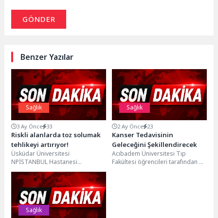
GÖNDER
Benzer Yazılar
Sağlık
Sağlık
3 Ay Önce
33
2 Ay Önce
23
Riskli alanlarda toz solumak
Kanser Tedavisinin
tehlikeyi artırıyor!
Geleceğini Şekillendirecek
Üsküdar Üniversitesi
Acıbadem Üniversitesi Tıp
NPİSTANBUL Hastanesi
Fakültesi öğrencileri tarafından bu
Enfeksiyon Hastalıkları ve Klinik
yıl 9.’su düzenlenen ALIS26’nın,
Mikrobiyoloji Uzmanı Dr.
teması “Onkoloji Evreni” oldu....
Dilek Leyla Mamçu, son günlerde
tüm...
Sağlık