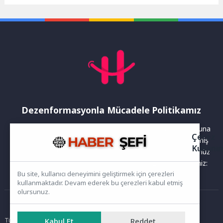
Sanat Merkezi'nde "Prof....
kapsamında düzenlediği
Toplum İçin İletişim...
Dezenformasyonla Mücadele Politikamız
Yayınlanan haberler doğruluk ilkesi gözetilerek hazırlanır. Buna
Çerez
rağmen bazı içeriklerde eksik, hatalı veya güncelliğini yitirmiş
Kullanı
bilgiler bulunabilir.Yanlış veya yanıltıcı olduğunu düşündüğünüz
haberleri aşağıdaki iletişim kanallarından bize bildirebilirsiniz:
Bu site, kullanıcı deneyimini geliştirmek için çerezleri
kullanmaktadır. Devam ederek bu çerezleri kabul etmiş
olursunuz.
Ana Sayfa
Tüm hakları saklıdır. Sitede yer alan içerikler izinsiz kopyalanamaz,
Kabul Et
Reddet