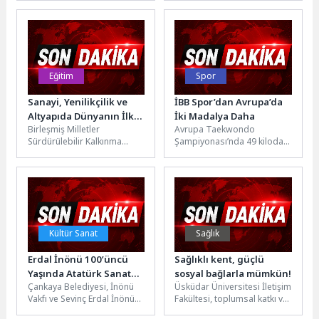
Yaş Alma Merkezi" ile
Sosyal Tesisi’nde çölyak
kurduğu...
hastalarına uygun glütensiz
menü...
Eğitim
Spor
Sanayi, Yenilikçilik ve
İBB Spor’dan Avrupa’da
Altyapıda Dünyanın İlk
İki Madalya Daha
Birleşmiş Milletler
Avrupa Taekwondo
200 Üniversitesi
Sürdürülebilir Kalkınma
Şampiyonası’nda 49 kiloda
Arasında
Amaçları (SDG)
mücadele eden İBB Spor
doğrultusunda
Kulübü sporcusu Elif Sude
üniversitelerin eğitim,
Akgül, finalde...
araştırma, toplumsal katkı ve
kurumsal uygulamalar...
Kültür Sanat
Sağlık
Erdal İnönü 100’üncü
Sağlıklı kent, güçlü
Yaşında Atatürk Sanat
sosyal bağlarla mümkün!
Çankaya Belediyesi, İnönü
Üsküdar Üniversitesi İletişim
Merkezi’nde Anıldı
Vakfı ve Sevinç Erdal İnönü
Fakültesi, toplumsal katkı ve
Vakfı iş birliğinde Atatürk
bilim iletişimi misyonu