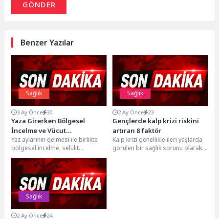
GÖNDER
Benzer Yazılar
Sağlık
Sağlık
3 Ay Önce
30
2 Ay Önce
23
Yaza Girerken Bölgesel
Gençlerde kalp krizi riskini
İncelme ve Vücut
artıran 8 faktör
Yaz aylarının gelmesi ile birlikte
Kalp krizi genellikle ileri yaşlarda
Şekillendirmede Medikal
bölgesel incelme, selülit
görülen bir sağlık sorunu olarak
Estetik Yaklaşımlar
görünümü ve vücut şekillendirme
düşünülse de gençlerde de
uygulamalarına olan ilgi...
önemli...
Sağlık
2 Ay Önce
24