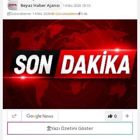
Beyaz Haber Ajansı
14 Nis 2026 18:10
Güncelleme: 14 Nis 2026
40 Görüntüleme
3 dk.
0
Yazı Özetini Göster