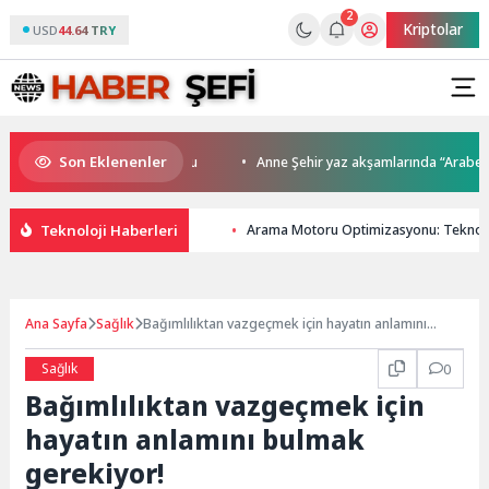
2
Kriptolar
USD
44.64 TRY
Son Eklenenler
a kupalar sahiplerini buldu
Anne Şehir yaz akşamlarında “Arabesk” rü
Teknoloji Haberleri
Arama Motoru Optimizasyonu: Teknolo
Ana Sayfa
Sağlık
Bağımlılıktan vazgeçmek için hayatın anlamını
bulmak gerekiyor!
Sağlık
0
Bağımlılıktan vazgeçmek için
hayatın anlamını bulmak
gerekiyor!