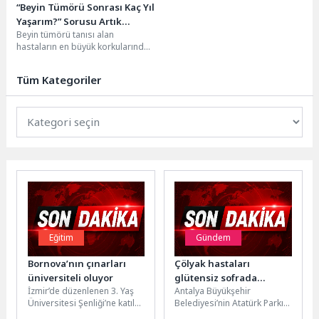
“Beyin Tümörü Sonrası Kaç Yıl
Yaşarım?” Sorusu Artık
Beyin tümörü tanısı alan
Değişiyor
hastaların en büyük korkularından
biri yıllardır aynı soru işaretine
dönüşüyor: “Kaç...
Tüm Kategoriler
Eğitim
Gündem
Bornova’nın çınarları
Çölyak hastaları
üniversiteli oluyor
glütensiz sofrada
İzmir’de düzenlenen 3. Yaş
Antalya Büyükşehir
buluştu
Üniversitesi Şenliği’ne katılan
Belediyesi’nin Atatürk Parkı
Bornova Belediyesi, "Sağlıklı
içerisinde bulunan EKDAĞ