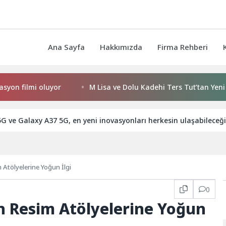
Ana Sayfa
Hakkımızda
Firma Rehberi
 filmi oluyor
M Lisa ve Dolu Kadehi Ters Tut’tan Yeni İş Bir
G ve Galaxy A37 5G, en yeni inovasyonları herkesin ulaşabileceği 
m Atölyelerine Yoğun İlgi
0
in Resim Atölyelerine Yoğun