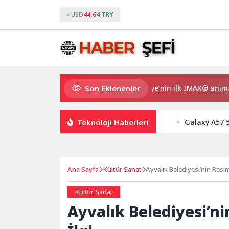
USD
44.64 TRY
Son Eklenenler
Gupi ve Gülmeyen Kral Türkiye’nin ilk IMAX® animasyon
Teknoloji Haberleri
Galaxy A57 5
Ana Sayfa
Kültür Sanat
Ayvalık Belediyesi’nin Resi
Kültür Sanat
Ayvalık Belediyesi’n