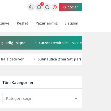
2
Kriptolar
Künye
Keşfet
Yazarlarımız
İletişim
liği: Vişne
Gözde Demirbilek, NR1 Magazin’de: ‘Son assolis
hale getiriyor
Subnautica 2’nin Satışları 5 Milyonu Aştı ve
Tüm Kategoriler