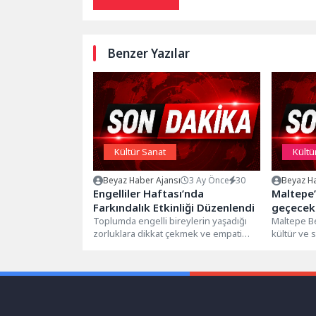
Benzer Yazılar
Kültür Sanat
Kültü
Beyaz Haber Ajansı
3 Ay Önce
30
Beyaz Ha
Engelliler Haftası’nda
Maltepe’
Farkındalık Etkinliği Düzenlendi
geçecek
Toplumda engelli bireylerin yaşadığı
Maltepe Be
zorluklara dikkat çekmek ve empati
kültür ve s
bilincini artırmak amacıyla Engelliler
hava bulu
Haftası Kapsamında,...
dönüştürüy