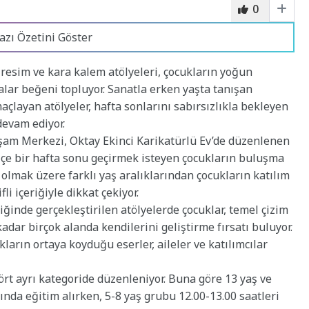
0
azı Özetini Göster
resim ve kara kalem atölyeleri, çocukların yoğun
malar beğeni topluyor. Sanatla erken yaşta tanışan
maçlayan atölyeler, hafta sonlarını sabırsızlıkla bekleyen
devam ediyor.
aşam Merkezi, Oktay Ekinci Karikatürlü Ev’de düzenlenen
 içe bir hafta sonu geçirmek isteyen çocukların buluşma
 olmak üzere farklı yaş aralıklarından çocukların katılım
li içeriğiyle dikkat çekiyor.
inde gerçekleştirilen atölyelerde çocuklar, temel çizim
dar birçok alanda kendilerini geliştirme fırsatı buluyor.
ların ortaya koyduğu eserler, aileler ve katılımcılar
ört ayrı kategoride düzenleniyor. Buna göre 13 yaş ve
sında eğitim alırken, 5-8 yaş grubu 12.00-13.00 saatleri