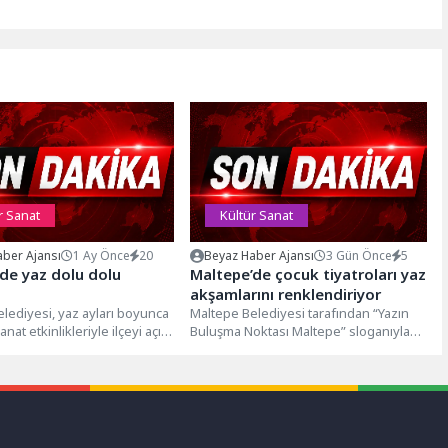
r Sanat
Kültür Sanat
ber Ajansı
1 Ay Önce
20
Beyaz Haber Ajansı
3 Gün Önce
5
de yaz dolu dolu
Maltepe’de çocuk tiyatroları yaz
akşamlarını renklendiriyor
lediyesi, yaz ayları boyunca
Maltepe Belediyesi tarafından “Yazın
anat etkinlikleriyle ilçeyi açık
Buluşma Noktası Maltepe” sloganıyla
şma noktalarına
düzenlenen Yaz Çocuk Tiyatroları, 3 ve
or....
4...