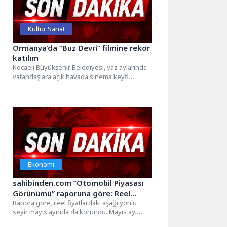
Kültür Sanat
Ormanya’da “Buz Devri” filmine rekor
katılım
Kocaeli Büyükşehir Belediyesi, yaz aylarında
vatandaşlara açık havada sinema keyfi
yaşatıyor. Bu kapsamda şehrin doğal...
Ekonomi
sahibinden.com ‘’Otomobil Piyasası
Görünümü’’ raporuna göre: Reel
Fiyatlar Gerilerken Talep
Rapora göre, reel fiyatlardaki aşağı yönlü
seyir mayıs ayında da korundu. Mayıs ayı
Göstergelerinde Bayram Etkisi Öne
verilerine göre...
Çıktı