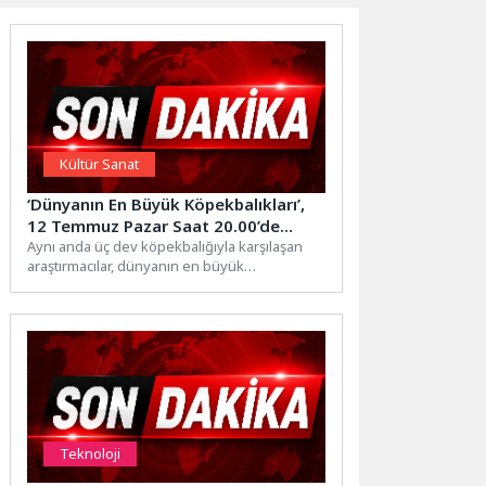
Kültür Sanat
‘Dünyanın En Büyük Köpekbalıkları’,
12 Temmuz Pazar Saat 20.00’de
National Geographic WILD
Aynı anda üç dev köpekbalığıyla karşılaşan
araştırmacılar, dünyanın en büyük
Ekranlarında İzleyicilerle Buluşuyor!
köpekbalığını bulmak için küresel bir...
Teknoloji