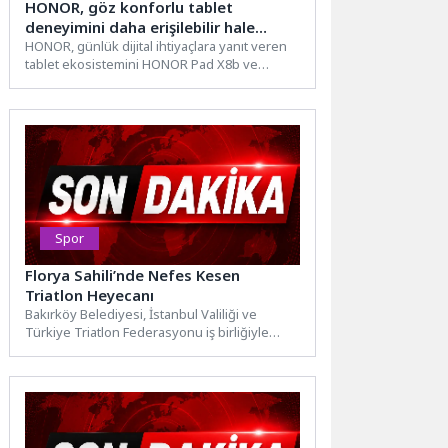
HONOR, göz konforlu tablet
deneyimini daha erişilebilir hale
getiriyor
HONOR, günlük dijital ihtiyaçlara yanıt veren
tablet ekosistemini HONOR Pad X8b ve
HONOR Pad X7...
Spor
Florya Sahili’nde Nefes Kesen
Triatlon Heyecanı
Bakırköy Belediyesi, İstanbul Valiliği ve
Türkiye Triatlon Federasyonu iş birliğiyle
Florya Sahili’nde Sprint Triatlon yarışması...