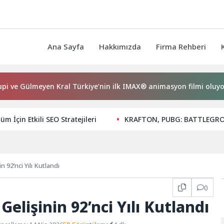
Ana Sayfa
Hakkımızda
Firma Rehberi
meyen Kral Türkiye’nin ilk IMAX® animasyon filmi oluyor
üm İçin Etkili SEO Stratejileri
KRAFTON, PUBG: BATTLEGROUN
n 92’nci Yılı Kutlandı
0
Gelişinin 92’nci Yılı Kutlandı