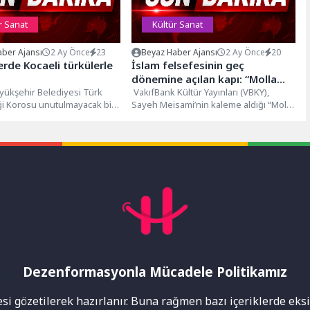
r Sanat
Kültür Sanat
ber Ajansı
2 Ay Önce
23
Beyaz Haber Ajansı
2 Ay Önce
20
rde Kocaeli türkülerle
İslam felsefesinin geç
dönemine açılan kapı: “Molla
yükşehir Belediyesi Türk
Sadrâ”
VakıfBank Kültür Yayınları (VBKY),
ği Korosu unutulmayacak bir
Sayeh Meisami’nin kaleme aldığı “Molla
a attı. Birlik ve beraberlik...
Sadrâ” adlı kitabı okurlarla buluşturuyor.
İslam düşünce tarihinin...
Dezenformasyonla Mücadele Politikamız
mı
i gözetilerek hazırlanır. Buna rağmen bazı içeriklerde eksik