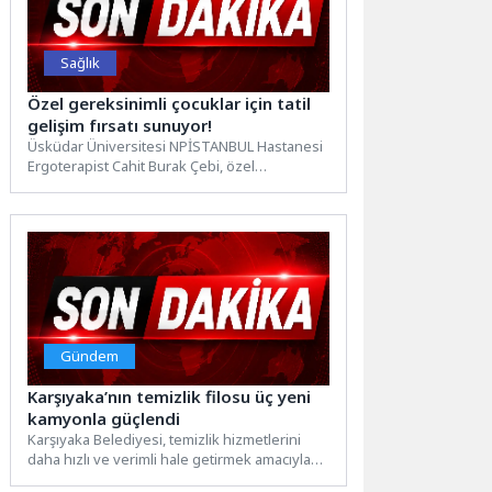
Sağlık
Özel gereksinimli çocuklar için tatil
gelişim fırsatı sunuyor!
Üsküdar Üniversitesi NPİSTANBUL Hastanesi
Ergoterapist Cahit Burak Çebi, özel
gereksinimli çocukların yaz tatilinde
ergoterapi ile...
Gündem
Karşıyaka’nın temizlik filosu üç yeni
kamyonla güçlendi
Karşıyaka Belediyesi, temizlik hizmetlerini
daha hızlı ve verimli hale getirmek amacıyla
araç filosunu üç yeni...