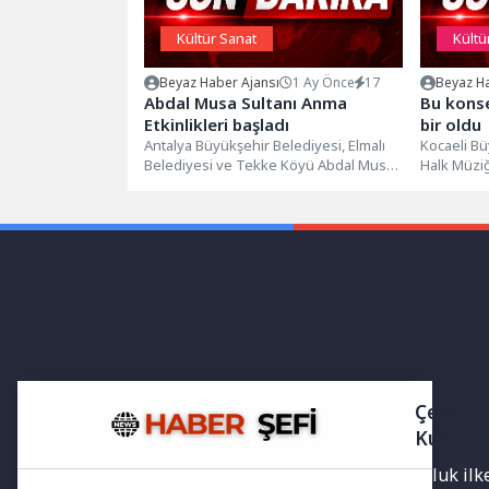
Kültür Sanat
Kültü
Beyaz Haber Ajansı
1 Ay Önce
17
Beyaz Ha
Abdal Musa Sultanı Anma
Bu konse
Etkinlikleri başladı
bir oldu
Antalya Büyükşehir Belediyesi, Elmalı
Kocaeli Bü
Belediyesi ve Tekke Köyü Abdal Musa
Halk Müzi
Kültürünü Araştırma ve Yaşatma
konsere imz
Derneği...
Çerez
Kullanı
Yayınlanan haberler doğruluk ilkes