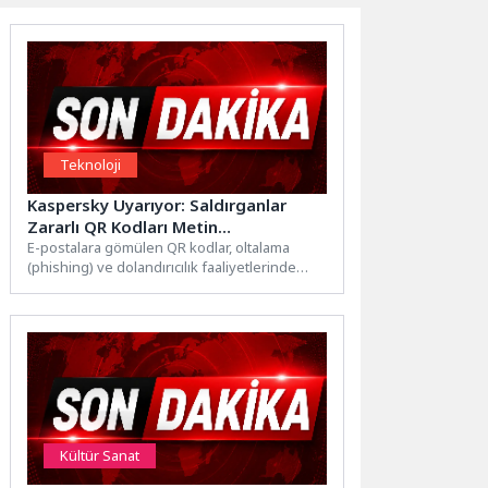
Teknoloji
Kaspersky Uyarıyor: Saldırganlar
Zararlı QR Kodları Metin
Sembolleriyle Oluşturuyor
E-postalara gömülen QR kodlar, oltalama
(phishing) ve dolandırıcılık faaliyetlerinde
uzun süredir kullanılan bir yöntem. Nitekim...
Kültür Sanat