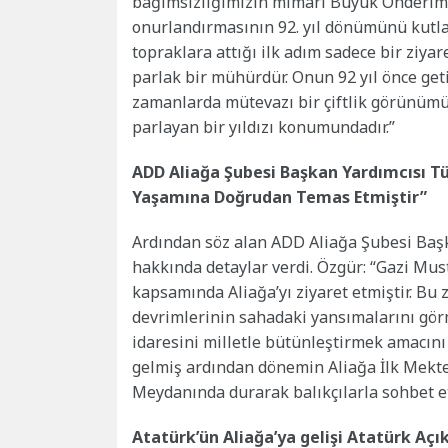
bağımsızlığımızın mimarı Büyük Önderimi
onurlandırmasının 92. yıl dönümünü kutlam
topraklara attığı ilk adım sadece bir ziy
parlak bir mühürdür. Onun 92 yıl önce get
zamanlarda mütevazı bir çiftlik görünüm
parlayan bir yıldızı konumundadır.”
ADD Aliağa Şubesi Başkan Yardımcısı Tü
Yaşamına Doğrudan Temas Etmiştir”
Ardından söz alan ADD Aliağa Şubesi Başk
hakkında detaylar verdi. Özgür: “Gazi Mus
kapsamında Aliağa’yı ziyaret etmiştir. Bu 
devrimlerinin sahadaki yansımalarını gö
idaresini milletle bütünleştirmek amacını 
gelmiş ardından dönemin Aliağa İlk Mekt
Meydanında durarak balıkçılarla sohbet e
Atatürk’ün Aliağa’ya gelişi Atatürk Açı