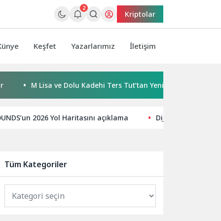
2
Kriptolar
Künye
Keşfet
Yazarlarımız
İletişim
M Lisa ve Dolu Kadehi Ters Tut’tan Yeni İş Birliği: Vişne
Gö
DS’un 2026 Yol Haritasını açıklama
Dijital Dünyada Yü
Tüm Kategoriler