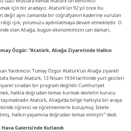
z Gazi Mustafa Kemal Atatürk’ün kentimizi
ak için bir aradayız. Atatürk’ün 92 yıl önce bu
aret değil aynı zamanda bir coğrafyanın kaderine vurulan
irdiği ışık, yolumuzu aydınlatmaya devam etmektedir. O
ünde olan Aliağa, bugün ekonomimizin can damarı,
may Özgür: “Atatürk, Aliağa Ziyaretinde Halkın
an Yardımcısı Tümay Özgür Atatürk’ün Aliağa ziyareti
tafa Kemal Atatürk, 13 Nisan 1934 tarihinde yurt gezileri
ziyaret sıradan bir program değildir. Cumhuriyet
rmek, halkla doğrudan temas kurmak devletin kurucu
taşımaktadır. Atatürk, Aliağa’da bölge halkıyla bir araya
ebinde öğrenci ve öğretmenlerle buluşmuş; İskele
tmiş, halkın yaşamına doğrudan temas etmiştir” dedi.
k Hava Galerisi’nde Kutlandı