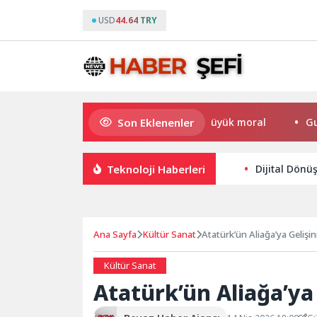
USD
44.64 TRY
Son Eklenenler
Büyükakın’dan Kocaelispor’a büyük moral
Gupi ve Gül
Teknoloji Haberleri
Dijital Dönüş
Ana Sayfa
Kültür Sanat
Atatürk’ün Aliağa’ya Gelişini
Kültür Sanat
Atatürk’ün Aliağa’ya 