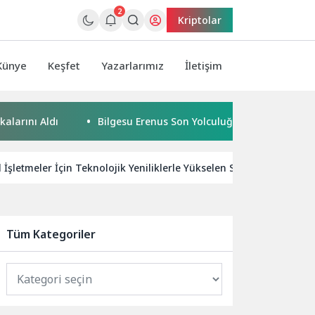
2
Kriptolar
Künye
Keşfet
Yazarlarımız
İletişim
Aldı
Bilgesu Erenus Son Yolculuğuna Uğurlandı
Ur
l İşletmeler İçin Teknolojik Yeniliklerle Yükselen SEO Stratejileri
Tüm Kategoriler