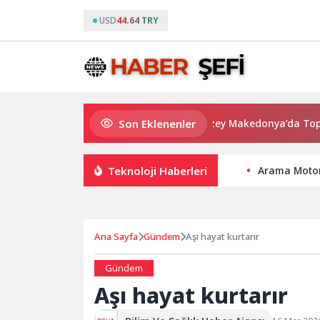
USD
44.64 TRY
Son Eklenenler
Cansever Hayatını Kaybetti: Kuzey Makedonya’da Toprağa Ve
Teknoloji Haberleri
Arama Motor
Ana Sayfa
Gündem
Aşı hayat kurtarır
Gündem
Aşı hayat kurtarır