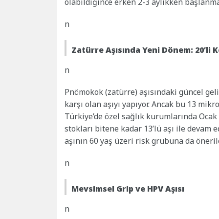
olabildiğince erken 2-3 aylıkken başlanma
n
Zatürre Aşısında Yeni Dönem: 20’li 
n
Pnömokok (zatürre) aşısındaki güncel gel
karşı olan aşıyı yapıyor. Ancak bu 13 mikr
Türkiye’de özel sağlık kurumlarında Ocak
stokları bitene kadar 13’lü aşı ile devam e
aşının 60 yaş üzeri risk grubuna da önerild
n
Mevsimsel Grip ve HPV Aşısı
n