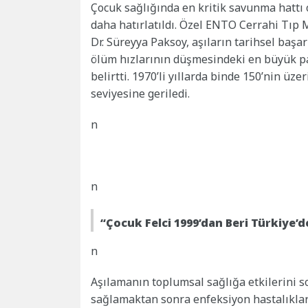
Çocuk sağlığında en kritik savunma hattı
daha hatırlatıldı. Özel ENTO Cerrahi Tıp 
Dr. Süreyya Paksoy, aşıların tarihsel baş
ölüm hızlarının düşmesindeki en büyük pa
belirtti. 1970’li yıllarda binde 150’nin üz
seviyesine geriledi.
n
n
“Çocuk Felci 1999’dan Beri Türkiye
n
Aşılamanın toplumsal sağlığa etkilerini so
sağlamaktan sonra enfeksiyon hastalıkları