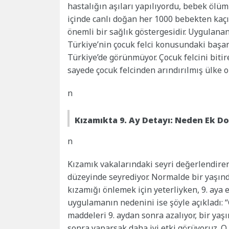
hastalığın aşıları yapılıyordu, bebek ölüm
içinde canlı doğan her 1000 bebekten kaç
önemli bir sağlık göstergesidir. Uygulanan
Türkiye’nin çocuk felci konusundaki başar
Türkiye’de görünmüyor. Çocuk felcini bitire
sayede çocuk felcinden arındırılmış ülke ol
n
Kızamıkta 9. Ay Detayı: Neden Ek Do
n
Kızamık vakalarındaki seyri değerlendiren
düzeyinde seyrediyor. Normalde bir yaşınd
kızamığı önlemek için yeterliyken, 9. aya e
uygulamanın nedenini ise şöyle açıkladı:
maddeleri 9. aydan sonra azalıyor, bir yaş
sonra yaparsak daha iyi etki görüyoruz. O