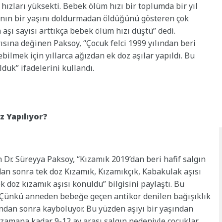
 hızları yüksekti. Bebek ölüm hızı bir toplumda bir yıl
ının bir yaşını doldurmadan öldüğünü gösteren çok
 aşı sayısı arttıkça bebek ölüm hızı düştü” dedi.
ısına değinen Paksoy, “Çocuk felci 1999 yılından beri
bilmek için yıllarca ağızdan ek doz aşılar yapıldı. Bu
duk” ifadelerini kullandı.
z Yapılıyor?
 Dr. Süreyya Paksoy, “Kızamık 2019’dan beri hafif salgın
an sonra tek doz Kızamık, Kızamıkçık, Kabakulak aşısı
k doz kızamık aşısı konuldu” bilgisini paylaştı. Bu
 “Çünkü anneden bebeğe geçen antikor denilen bağışıklık
ından sonra kayboluyor. Bu yüzden aşıyı bir yaşından
 zamana kadar 9-12 ay arası salgın nedeniyle çocuklar