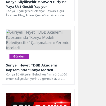
Konya Büyükşehir MARSAN Girişi’ne
Yaya Üst Geçidi Yapıyor
Konya Büyükşehir Belediye Başkanı Uğur
İbrahim Altay, Adana Çevre Yolu üzerinde
bulunan Marangozlar Sanayi girişinde...
Gündem
Suriyeli Heyet TDBB Akademi
Kapsamında “Konya Modeli
Belediyecilik” Çalışmalarını Yerinde
Konya Büyükşehir Belediyesi’nin yürüttüğü
örnek çalışmaları yerinde görmek üzere
İnceledi
Konya’ya gelen Suriye Arap Cumhuriyeti
Şam...