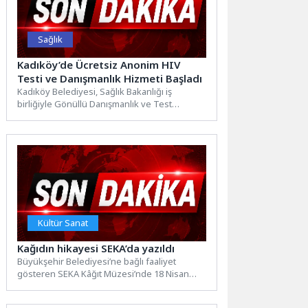
Sağlık
Kadıköy’de Ücretsiz Anonim HIV
Testi ve Danışmanlık Hizmeti Başladı
Kadıköy Belediyesi, Sağlık Bakanlığı iş
birliğiyle Gönüllü Danışmanlık ve Test
Merkezi'ni hizmete açtı. Merkezde, kimlik...
Kültür Sanat
Kağıdın hikayesi SEKA’da yazıldı
Büyükşehir Belediyesi’ne bağlı faaliyet
gösteren SEKA Kâğıt Müzesi’nde 18 Nisan
Türk Kağıtçılık Günü’ne özel gerçekleştirilen...