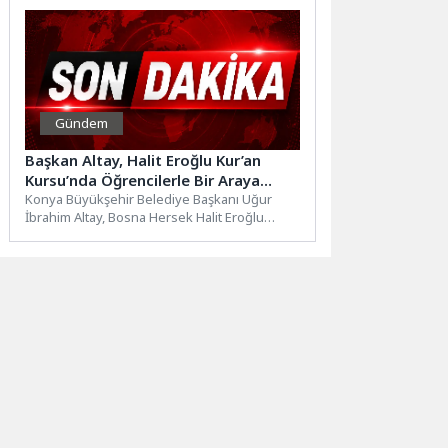
Gündem
Başkan Altay, Halit Eroğlu Kur’an
Kursu’nda Öğrencilerle Bir Araya
Geldi
Konya Büyükşehir Belediye Başkanı Uğur
İbrahim Altay, Bosna Hersek Halit Eroğlu
Kuran Kursu’nda minik Kur’an...