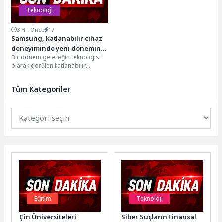
Teknoloji
3 Hf. Önce
17
Samsung, katlanabilir cihaz
deneyiminde yeni dönemin
Bir dönem geleceğin teknolojisi
sinyallerini veriyor
olarak görülen katlanabilir
cihazlar, bugün premium mobil
deneyimin en hızlı dönüşen...
Tüm Kategoriler
Eğitim
Teknoloji
Çin Üniversiteleri
Siber Suçların Finansal