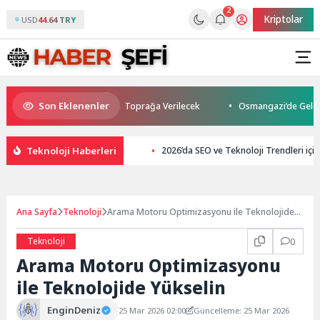
2
Kriptolar
USD
44.64 TRY
Son Eklenenler
tti: Kuzey Makedonya’da Toprağa Verilecek
Osmangazi’de Geleceğin Yüz
Teknoloji Haberleri
2026’da SEO ve Teknoloji Trendleri için
Ana Sayfa
Teknoloji
Arama Motoru Optimizasyonu ile Teknolojide
Yükselin
Teknoloji
0
Arama Motoru Optimizasyonu
ile Teknolojide Yükselin
EnginDeniz
25 Mar 2026 02:00
Güncelleme: 25 Mar 2026