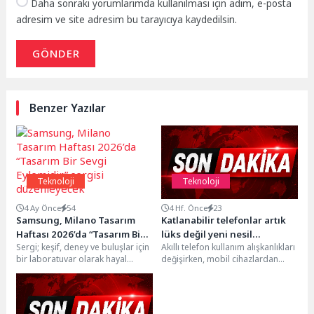
Daha sonraki yorumlarımda kullanılması için adım, e-posta
adresim ve site adresim bu tarayıcıya kaydedilsin.
GÖNDER
Benzer Yazılar
Teknoloji
Teknoloji
4 Ay Önce
54
4 Hf. Önce
23
Samsung, Milano Tasarım
Katlanabilir telefonlar artık
Haftası 2026’da “Tasarım Bir
lüks değil yeni nesil
Sergi; keşif, deney ve buluşlar için
Akıllı telefon kullanım alışkanlıkları
Sevgi Eylemidir” sergisi
üretkenlik aracı
bir laboratuvar olarak hayal
değişirken, mobil cihazlardan
düzenleyecek
edilen Samsung Açık Tasarım
beklentiler de artıyor. Tüketiciler
Laboratuvarı...
yalnızca iletişim ve eğlence...