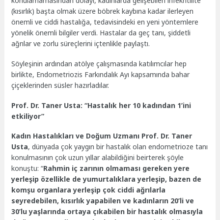
konulamamasından dolayı, kadınlarda gelişebilen infekritilite
(kısırlık) başta olmak üzere böbrek kaybına kadar ilerleyen
önemli ve ciddi hastalığa, tedavisindeki en yeni yöntemlere
yönelik önemli bilgiler verdi. Hastalar da geç tanı, şiddetli
ağrılar ve zorlu süreçlerini içtenlikle paylaştı.
Söyleşinin ardından atölye çalışmasında katılımcılar hep
birlikte, Endometriozis Farkındalık Ayı kapsamında bahar
çiçeklerinden süsler hazırladılar.
Prof. Dr. Taner Usta: “Hastalık her 10 kadından 1’ini
etkiliyor”
Kadın Hastalıkları ve Doğum Uzmanı Prof. Dr. Taner
Usta
, dünyada çok yaygın bir hastalık olan endometrioze tanı
konulmasının çok uzun yıllar alabildiğini beirterek şöyle
konuştu: “
Rahmin iç zarının olmaması gereken yere
yerleşip özellikle de yumurtalıklara yerleşip, bazen de
komşu organlara yerleşip çok ciddi ağrılarla
seyredebilen, kısırlık yapabilen ve kadınların 20’li ve
30’lu yaşlarında ortaya çıkabilen bir hastalık olmasıyla