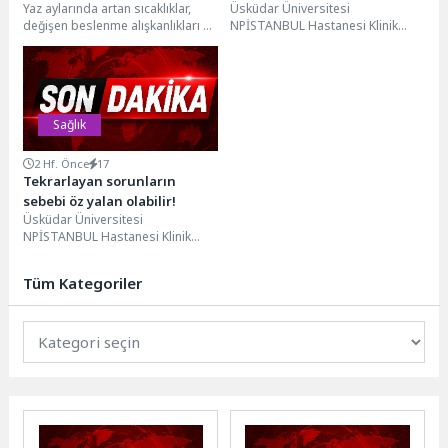
Yaz aylarında artan sıcaklıklar,
Üsküdar Üniversitesi
değişen beslenme alışkanlıkları ve
NPİSTANBUL Hastanesi Klinik
yetersiz sıvı tüketimi, PMOS
Psikolog Sera Elbaşoğlu, yeme
(Polikistik Metabolik Over...
bozukluklarının aile tutumlarıyla
ilişkisi ve hastalara...
Sağlık
2 Hf. Önce
17
Tekrarlayan sorunların
sebebi öz yalan olabilir!
Üsküdar Üniversitesi
NPİSTANBUL Hastanesi Klinik
Psikolog Gizem Karpat, insanların
kendilerini korumak için farkında
Tüm Kategoriler
olmadan gerçekleri...