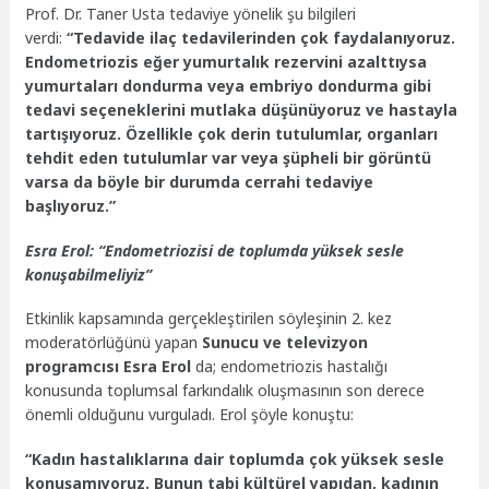
Prof. Dr. Taner Usta tedaviye yönelik şu bilgileri
verdi:
“Tedavide ilaç tedavilerinden çok faydalanıyoruz.
Endometriozis eğer yumurtalık rezervini azalttıysa
yumurtaları dondurma veya embriyo dondurma gibi
tedavi seçeneklerini mutlaka düşünüyoruz ve hastayla
tartışıyoruz. Özellikle çok derin tutulumlar, organları
tehdit eden tutulumlar var veya şüpheli bir görüntü
varsa da böyle bir durumda cerrahi tedaviye
başlıyoruz.”
Esra Erol: “Endometriozisi de toplumda yüksek sesle
konuşabilmeliyiz”
Etkinlik kapsamında gerçekleştirilen söyleşinin 2. kez
moderatörlüğünü yapan
Sunucu ve televizyon
programcısı Esra Erol
da; endometriozis hastalığı
konusunda toplumsal farkındalık oluşmasının son derece
önemli olduğunu vurguladı. Erol şöyle konuştu:
“Kadın hastalıklarına dair toplumda çok yüksek sesle
konuşamıyoruz. Bunun tabi kültürel yapıdan, kadının