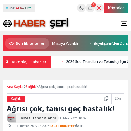
2
Kriptolar
USD
44.64 TRY
Son Eklenenler
ği ve Yatırım Potansiyeli Masaya Yatırıldı
Büyükşehir’den Darıca’ya mo
Teknoloji Haberleri
2026 Seo Trendleri ve Teknoloji İçin Gü
Ana Sayfa
Sağlık
Ağrısı çok, tanısı geç hastalık!
Sağlık
0
Ağrısı çok, tanısı geç hastalık!
Beyaz Haber Ajansı
30 Mar 2026 10:07
Güncelleme: 30 Mar 2026
40 Görüntüleme
8 dk.