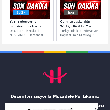
Sağlık
Spor
Yalnız ebeveynler
Cumhurbaşkanlığı
maratonu tek başına
Türkiye Bisiklet Turu,
Üsküdar Üniversitesi
Türkiye Bisiklet Federasyonu
koşuyor!
bisiklet ekonomisinin
NPİSTANBUL Hastanesi
Başkanı Emin Müftüoğlu:
yükselen merkezi
Klinik Psikolog İnci Nur Ülkü,
“Cumhurbaşkanlığı Türkiye
1 Haziran Dünya Ebeveynler
Bisiklet Turu, yalnızca bir
Günü kapsamında yalnız...
spor organizasyonu değil;...
Dezenformasyonla Mücadele Politikamız
Yayınlanan haberler doğruluk ilkesi gözetilerek hazırlanır. Buna
Çerez