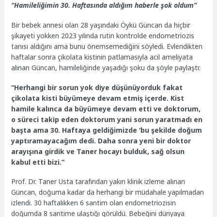
“Hamileliğimin 30. Haftasında aldığım haberle şok oldum”
Bir bebek annesi olan 28 yaşındaki Öykü Güncan da hiçbir
şikayeti yokken 2023 yılında rutin kontrolde endometriozis
tanısı aldığını ama bunu önemsemediğini söyledi. Evlendikten
haftalar sonra çikolata kistinin patlamasıyla acil ameliyata
alınan Güncan, hamileliğinde yaşadığı şoku da şöyle paylaştı:
“Herhangi bir sorun yok diye düşünüyorduk fakat
çikolata kisti büyümeye devam etmiş içerde. Kist
hamile kalınca da büyümeye devam etti ve doktorum,
o süreci takip eden doktorum yani sorun yaratmadı en
başta ama 30. Haftaya geldiğimizde ‘bu şekilde doğum
yaptıramayacağım dedi. Daha sonra yeni bir doktor
arayışına girdik ve Taner hocayı bulduk, sağ olsun
kabul etti bizi.”
Prof. Dr. Taner Usta tarafından yakın klinik izleme alınan
Güncan, doğuma kadar da herhangi bir müdahale yapılmadan
izlendi. 30 haftalıkken 6 santim olan endometriozisin
doğumda 8 santime ulaştığı görüldü. Bebeğini dünyaya