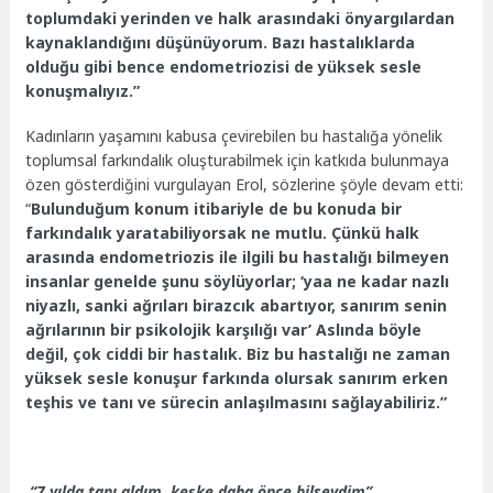
toplumdaki yerinden ve halk arasındaki önyargılardan
kaynaklandığını düşünüyorum. Bazı hastalıklarda
olduğu gibi bence endometriozisi de yüksek sesle
konuşmalıyız.”
Kadınların yaşamını kabusa çevirebilen bu hastalığa yönelik
toplumsal farkındalık oluşturabilmek için katkıda bulunmaya
özen gösterdiğini vurgulayan Erol, sözlerine şöyle devam etti:
“
Bulunduğum konum itibariyle de bu konuda bir
farkındalık yaratabiliyorsak ne mutlu. Çünkü halk
arasında endometriozis ile ilgili bu hastalığı bilmeyen
insanlar genelde şunu söylüyorlar; ‘yaa ne kadar nazlı
niyazlı, sanki ağrıları birazcık abartıyor, sanırım senin
ağrılarının bir psikolojik karşılığı var’ Aslında böyle
değil, çok ciddi bir hastalık. Biz bu hastalığı ne zaman
yüksek sesle konuşur farkında olursak sanırım erken
teşhis ve tanı ve sürecin anlaşılmasını sağlayabiliriz.”
“7 yılda tanı aldım, keşke daha önce bilseydim”