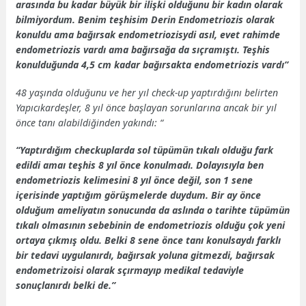
arasında bu kadar büyük bir ilişki olduğunu bir kadın olarak
bilmiyordum. Benim teşhisim Derin Endometriozis olarak
konuldu
ama bağırsak endometriozisydi asıl, evet rahimde
endometriozis vardı ama bağırsağa da sıçramıştı. Teşhis
konulduğunda 4,5 cm kadar bağırsakta endometriozis vardı”
48 yaşında olduğunu ve her yıl check-up yaptırdığını belirten
Yapıcıkardeşler, 8 yıl önce başlayan sorunlarına ancak bir yıl
önce tanı alabildiğinden yakındı: “
“Yaptırdığım checkuplarda sol tüpümün tıkalı olduğu fark
edildi amaı teşhis 8 yıl önce konulmadı. Dolayısıyla ben
endometriozis kelimesini 8 yıl önce değil, son 1 sene
içerisinde yaptığım görüşmelerde duydum. Bir ay önce
olduğum ameliyatın sonucunda da aslında o tarihte tüpümün
tıkalı olmasının sebebinin de endometriozis olduğu çok yeni
ortaya çıkmış oldu. Belki 8 sene önce tanı konulsaydı farklı
bir tedavi uygulanırdı, bağırsak yoluna gitmezdi, bağırsak
endometrizoisi olarak sçırmayıp medikal tedaviyle
sonuçlanırdı belki de.”