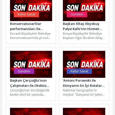
Kültür Sanat
Gündem
Konservatuvarlılar
Başkan Altay Akyokuş
performansları ile
Palye Kafe’nin Hizmet
Kocaeli Büyükşehir Belediye
Konya Büyükşehir Belediye
gururlandırdı
Vermeye Başladığını
Konservatuvarı’nda yıl sonu
Başkanı Uğur İbrahim Altay,
Açıkladı
öğrenci konserleri başladı.
Akyokuş bölgesindeki palye
İlk gösteriyi Klarnet Bölümü
düzenlemeleri kapsamında
gerçekleştirirken, bir...
tamamladıkları Palye
Kafe’nin...
Gündem
Kültür Sanat
Başkan Çerçioğlu’nun
‘Antoni Porowski ile
Çalışmaları ile Otobüs
Dünyanın En İyi Rotaları’
Çerçioğlu’nun öncülüğünde
National Geographic'in
Terminalleri Pırıl Pırıl
9 Haziran Salı 20.00’de
kentin dört bir yanında
meşhur "Dünyanın En İyileri"
Oluyor
İki Bölüm Art Arda
hayata geçirilen çalışmalar
listesinden ilham alarak
National Geographic
devam ediyor.Aydın
kendi özel listesini
Ekranlarında Başlıyor!
Büyükşehir Belediyesi, Aydın
oluşturmak üzere valiziyle...
Şehirler...