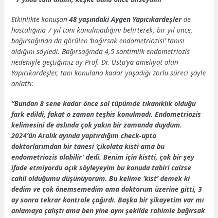
Etkinlikte konuşan
48 yaşındaki Aygen Yapıcıkardeşler
de
hastalığına 7 yıl tanı konulmadığını belirterek, bir yıl önce,
bağırsağında da görülen ‘bağırsak endometriozisi’ tanısı
aldığını söyledi. Bağırsağında 4,5 santimlik endometriozis
nedeniyle geçtiğimiz ay Prof. Dr. Usta’ya ameliyat olan
Yapıcıkardeşler, tanı konulana kadar yaşadığı zorlu süreci şöyle
anlattı:
“Bundan 8 sene kadar önce sol tüpümde tıkanıklık olduğu
fark edildi, fakat o zaman teşhis konulmadı. Endometriozis
kelimesini de aslında çok yakın bir zamanda duydum.
2024’ün Aralık ayında yaptırdığım check-upta
doktorlarımdan bir tanesi ‘çikolata kisti ama bu
endometriozis olabilir’ dedi. Benim için kistti, çok bir şey
ifade etmiyordu açık söyleyeyim bu konuda tabiri caizse
cahil olduğumu düşünüyorum. Bu kelime ‘kist’ demek ki
dedim ve çok önemsemedim ama doktorum üzerine gitti, 3
ay sonra tekrar kontrole çağırdı. Başka bir şikayetim var mı
anlamaya çalıştı ama ben yine aynı şekilde rahimle bağırsak