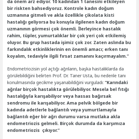
da önem arz ediyor. 10 kadından 1 tanesini etkileyen
bir riskten bahsediyoruz. Kontrole kadın doğum
uzmanına gitmeli ve akla özellikle çikolata kisti
hastalığı geliyorsa bu konuyla ilgilenen kadın doğum
uzmanının görmesi çok önemli. İlerleyince hastalık
rahim, tüpler, yumurtalıklar bir çok yeri çok etkilemiş
oluyor. Bu grup hastada işimiz çok zor. Zaten aslında bu
farkındalık etkinliklerinin en önemli amacı; erken tanı
koyalım, tedaviyle ilgili fırsat zamanını kaçırmayalım.”
Endometriozisin yol açtığı ağrıların, başka hastalıklarda da
görülebildiğini belirten Prof. Dr. Taner Usta, bu nedenle tanı
konulmasında gecikme yaşanabildiğini vurguladı:
“Karındaki
ağrılar birçok hastalıkta görülebiliyor. Mesela bel fıtığı
hastalığıyla karışabiliyor veya hassas bağırsak
sendromu ile karışabiliyor. Ama pelvik bölgede bir
kadında adetlerle bağlantılı veya yumurtlamayla
bağlantılı eğer bir ağrı durumu varsa mutlaka akla
endometriozis gelmeli. Birçok durumda da karşımıza
endometriozis çıkıyor.”