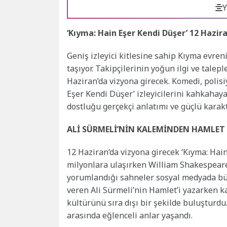
Y
‘Kıyma: Hain Eşer Kendi Düşer’ 12 Hazir
Geniş izleyici kitlesine sahip Kıyma evren
taşıyor. Takipçilerinin yoğun ilgi ve talep
Haziran’da vizyona girecek. Komedi, polis
Eşer Kendi Düşer’ izleyicilerini kahkahay
dostluğu gerçekçi anlatımı ve güçlü karak
ALİ SÜRMELİ’NİN KALEMİNDEN HAMLET
12 Haziran’da vizyona girecek ‘Kıyma: Hai
milyonlara ulaşırken William Shakespeare
yorumlandığı sahneler sosyal medyada bü
veren Ali Sürmeli’nin Hamlet’i yazarken 
kültürünü sıra dışı bir şekilde buluşturd
arasında eğlenceli anlar yaşandı.