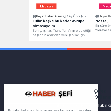
Magazin
Maga
Beyaz Haber Ajansı
4 Ay Önce
37
Beyaz Ha
Fulin: keşke bu kadar Avrupai
Nostalji
olmasaydım
Bir süre 
‘Nereye Gi
Son çalışması "Yana Yana"nın elde ettiği
müzik dün
başarının ardından yeni şarkılar için
sanatçısı...
düğmeye basan Fulin, müzik...
Çerez
Kullanı
Yayınlanan haberler doğruluk ilkes
Bu site, kullanıcı deneyimini geliştirmek için çerezleri