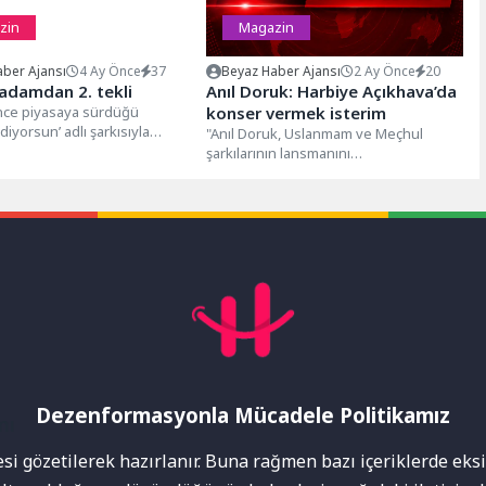
zin
Magazin
ber Ajansı
4 Ay Önce
37
Beyaz Haber Ajansı
2 Ay Önce
20
 adamdan 2. tekli
Anıl Doruk: Harbiye Açıkhava’da
önce piyasaya sürdüğü
konser vermek isterim
diyorsun’ adlı şarkısıyla
"Anıl Doruk, Uslanmam ve Meçhul
yasında dikkat çeken, TRT
şarkılarının lansmanını
gerçekleştirdi."Besteleri ve sesiyle
dikkat çeken İstanbul gecelerinin
sevilen...
Dezenformasyonla Mücadele Politikamız
mı
i gözetilerek hazırlanır. Buna rağmen bazı içeriklerde eksik