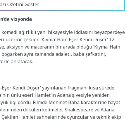
azı Özetini Göster
an’da vizyonda
i komedi ağırlıklı yeni hikayesiyle iddiasını beyazperdeye
leri üzerine çekilen ‘Kıyma: Hain Eşer Kendi Düşer’ 12
iye, aksiyon ve maceranın bir arada olduğu ‘Kıyma: Hain
a boğarken aynı zamanda adaleti, baba şefkatini,
terle anlatacak.
n Eşer Kendi Düşer’ yayınlanan fragmanı kısa sürede
’nin ünlü eseri Hamlet’in Adana şivesiyle yeniden
yük ilgi gördü. Filmde Mehmet Baba karakterine hayat
kaleminden dökülen kelimeler, Shakespeare ve Adana
u. Çekilen Hamlet sahnelerinde oyuncular ve teknik ekip