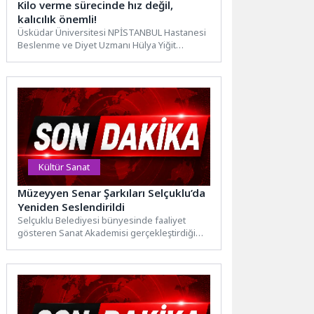
Kilo verme sürecinde hız değil,
kalıcılık önemli!
Üsküdar Üniversitesi NPİSTANBUL Hastanesi
Beslenme ve Diyet Uzmanı Hülya Yiğit
İspiroğlu, kilo verme girişimlerinde yapılan...
Kültür Sanat
Müzeyyen Senar Şarkıları Selçuklu’da
Yeniden Seslendirildi
Selçuklu Belediyesi bünyesinde faaliyet
gösteren Sanat Akademisi gerçekleştirdiği
etkinliklerle Selçuklu’nun sanat hayatına
değer katmaya devam...