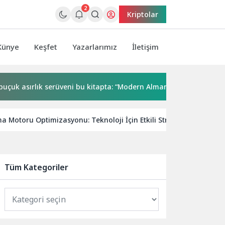
2
Kriptolar
Künye
Keşfet
Yazarlarımız
İletişim
sırlık serüveni bu kitapta: “Modern Alman Edebiyatı”
Taş 
a Motoru Optimizasyonu: Teknoloji İçin Etkili Stratejiler
V
Tüm Kategoriler