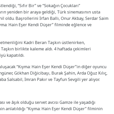
endiği, “Sıfır Bir” ve “Sokağın Çocukları”
rın yeniden bir araya geldiği, Türk sinemasının usta
l oldu. Başrollerini İrfan Ballı, Onur Akbay, Serdar Saim
ıyma: Hain Eşer Kendi Düşer” filminde eğlence ve
netmenliğini Kadri Beran Taşkın üstlenirken,
aşkın birlikte kaleme aldı. 4 haftada çekimleri
öyü kapatıldı.
uluşacak “Kıyma: Hain Eşer Kendi Düşer”in diğer oyuncu
güner, Gökhan Diğicibaşı, Burak Şahin, Arda Oğuz Kılıç,
a Salsabil, İmran Pakır ve Tayfun Sevgili yer alıyor.
sı ve âşık olduğu servet avcısı Gamze ile yaşadığı
n anlatıldığı “Kıyma: Hain Eşer Kendi Düşer” filminin