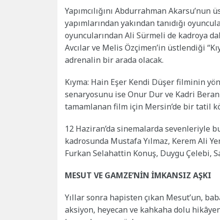
Yapımcılığını Abdurrahman Akarsu’nun üstl
yapımlarından yakından tanıdığı oyuncula
oyuncularından Ali Sürmeli de kadroya dahi
Avcılar ve Melis Özçimen’in üstlendiği “K
adrenalin bir arada olacak.
Kıyma: Hain Eşer Kendi Düşer filminin yö
senaryosunu ise Onur Dur ve Kadri Beran T
tamamlanan film için Mersin’de bir tatil k
12 Haziran’da sinemalarda sevenleriyle b
kadrosunda Mustafa Yılmaz, Kerem Ali Yen
Furkan Selahattin Konuş, Duygu Çelebi, Sab
MESUT VE GAMZE’NİN İMKANSIZ AŞKI
Yıllar sonra hapisten çıkan Mesut’un, baba
aksiyon, heyecan ve kahkaha dolu hikâyeni