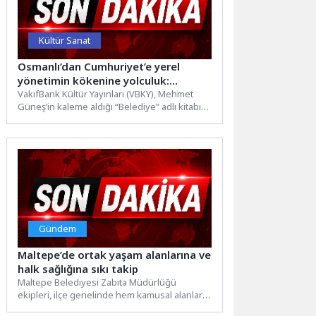
Kültür Sanat
Osmanlı’dan Cumhuriyet’e yerel
yönetimin kökenine yolculuk:
“Belediye”
VakıfBank Kültür Yayınları (VBKY), Mehmet
Güneş’in kaleme aldığı “Belediye” adlı kitabı
okurlarla buluşturuyor. Arşiv belgeleri,
salnameler ve...
Gündem
Maltepe’de ortak yaşam alanlarına ve
halk sağlığına sıkı takip
Maltepe Belediyesi Zabıta Müdürlüğü
ekipleri, ilçe genelinde hem kamusal alanların
düzenini sağlamak hem de vatandaşların...