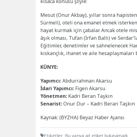
kısaca konusu şöyle:
Mesut (Onur Akbay), yıllar sonra hapisten 
Sürmeli), oteli ona emanet etmek isterken
hayat kurmak için çabalar. Ancak otele mi
âşık olması, Tufan (İrfan Ballı) ve Serdar’
Eğitimler, denetimler ve sahnelenecek Ha
kıskançlık, ihanet ve aile hesaplaşmaları 
KÜNYE:
Yapımcı:
Abdurrahman Akarsu
İdari Yapımcı:
Figen Akarsu
Yönetmen:
Kadri Beran Taşkın
Senarist:
Onur Dur – Kadri Beran Taşkın
Kaynak: (BYZHA) Beyaz Haber Ajansı
Etiketler :
Bu yazıya ait etiket bulunamadı.