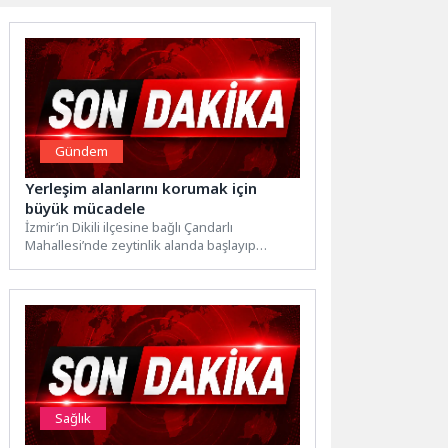
Gündem
Yerleşim alanlarını korumak için
büyük mücadele
İzmir’in Dikili ilçesine bağlı Çandarlı
Mahallesi’nde zeytinlik alanda başlayıp
ormanlık alana sıçrayan yangına ekipler
havadan...
Sağlık