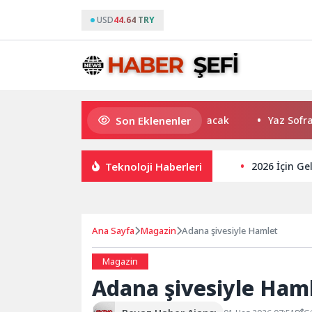
USD
44.64 TRY
Son Eklenenler
Kocaeli’de adrenalin zirve yapacak
Yaz Sofranızda 
Teknoloji Haberleri
2026 İçin Ge
Ana Sayfa
Magazin
Adana şivesiyle Hamlet
Magazin
Adana şivesiyle Ham