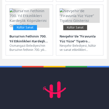
Müdürlüğü aracılığıyla yerel
amacıyla Gedelme
üreticilere tohum, fide,
Yaylası'nda oluşturulan
arıcılık malzemeleri desteği
lavanta bahçesinde hasat
ve kesintisiz...
başladı. "Lavanta Tanıtım...
Kültür Sanat
Kültür Sanat
Bursa’nın Fethinin 700.
Nevşehir’de “Firavunla
Yıl Etkinlikleri Kardeşlik
Yüz Yüze” Tiyatro
Osmangazi Belediyesi’nin
Nevşehir Belediyesi, kültür
Köprülerini Güçlendirdi
Gösterisi
Bursa’nın fethinin 700. yılı
ve sanat etkinlikleri
etkinlikleri kapsamında
kapsamında anlamlı bir
ağırladığı kardeş şehirlerden
tiyatro gösterisine ev
gelen misafirler, Başkan
sahipliği yapacak. Mehmet...
Erkan...