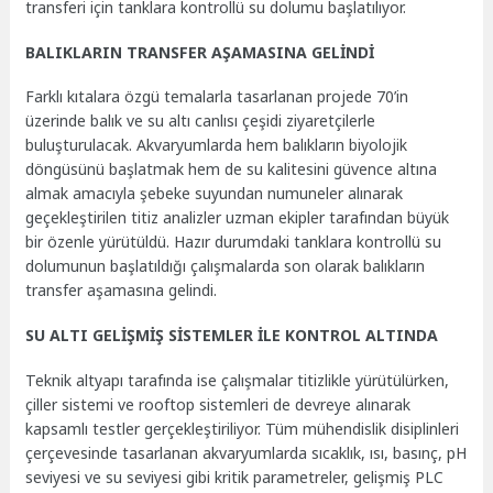
transferi için tanklara kontrollü su dolumu başlatılıyor.
BALIKLARIN TRANSFER AŞAMASINA GELİNDİ
Farklı kıtalara özgü temalarla tasarlanan projede 70’in
üzerinde balık ve su altı canlısı çeşidi ziyaretçilerle
buluşturulacak. Akvaryumlarda hem balıkların biyolojik
döngüsünü başlatmak hem de su kalitesini güvence altına
almak amacıyla şebeke suyundan numuneler alınarak
geçekleştirilen titiz analizler uzman ekipler tarafından büyük
bir özenle yürütüldü. Hazır durumdaki tanklara kontrollü su
dolumunun başlatıldığı çalışmalarda son olarak balıkların
transfer aşamasına gelindi.
SU ALTI GELİŞMİŞ SİSTEMLER İLE KONTROL ALTINDA
Teknik altyapı tarafında ise çalışmalar titizlikle yürütülürken,
çiller sistemi ve rooftop sistemleri de devreye alınarak
kapsamlı testler gerçekleştiriliyor. Tüm mühendislik disiplinleri
çerçevesinde tasarlanan akvaryumlarda sıcaklık, ısı, basınç, pH
seviyesi ve su seviyesi gibi kritik parametreler, gelişmiş PLC