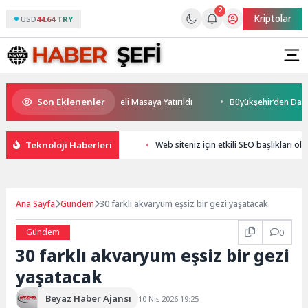
2
Kriptolar
USD
44.64 TRY
Son Eklenenler
leceği ve Yatırım Potansiyeli Masaya Yatırıldı
Büyükşehir’den Darıca’y
Teknoloji Haberleri
Web siteniz için etkili SEO başlıkları ol
Ana Sayfa
Gündem
30 farklı akvaryum eşsiz bir gezi yaşatacak
Gündem
0
30 farklı akvaryum eşsiz bir gezi
yaşatacak
Beyaz Haber Ajansı
10 Nis 2026 19:25