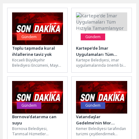
Gündem
Gündem
Toplu taşımada kural
Kartepe’de İmar
ihlallerine taviz yok
Uygulamaları Tüm
Kocaeli Büyükşehir
Kartepe Belediyesi, imar
Hızıyla Tamamlanıyor
Belediyesi Encümeni, Mayıs
uygulamalarında önemli bir
ayının ilk toplantısında toplu
aşamayı daha tamamladı.
taşıma ve market
Çepni Mahallesi 45 (Beşevler
denetimlerini masaya
Mevki) nolu...
yatırdı....
Gündem
Gündem
Bornova’datarıma can
Vatandaşlar
suyu
Gedelme’nin Mor
Bornova Belediyesi,
Kemer Belediyesi tarafından
Güzelliğiyle Buluştu
Tarımsal Hizmetler
turizmi çeşitlendirmek