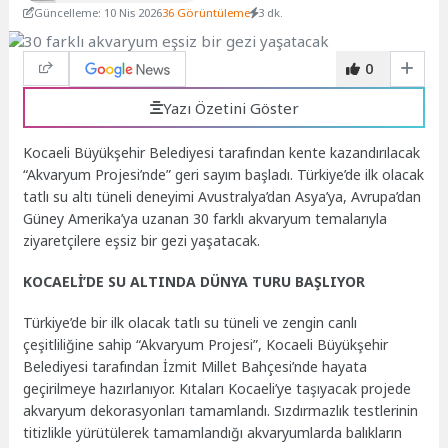
Güncelleme: 10 Nis 2026
36 Görüntüleme
3 dk.
0
Yazı Özetini Göster
Kocaeli Büyükşehir Belediyesi tarafından kente kazandırılacak
“Akvaryum Projesi’nde” geri sayım başladı. Türkiye’de ilk olacak
tatlı su altı tüneli deneyimi Avustralya’dan Asya’ya, Avrupa’dan
Güney Amerika’ya uzanan 30 farklı akvaryum temalarıyla
ziyaretçilere eşsiz bir gezi yaşatacak.
KOCAELİ’DE SU ALTINDA DÜNYA TURU BAŞLIYOR
Türkiye’de bir ilk olacak tatlı su tüneli ve zengin canlı
çeşitliliğine sahip “Akvaryum Projesi”, Kocaeli Büyükşehir
Belediyesi tarafından İzmit Millet Bahçesi’nde hayata
geçirilmeye hazırlanıyor. Kıtaları Kocaeli’ye taşıyacak projede
akvaryum dekorasyonları tamamlandı. Sızdırmazlık testlerinin
titizlikle yürütülerek tamamlandığı akvaryumlarda balıkların