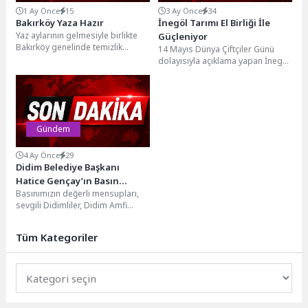
1 Ay Önce
15
3 Ay Önce
34
Bakırköy Yaza Hazır
İnegöl Tarımı El Birliği İle
Yaz aylarının gelmesiyle birlikte
Güçleniyor
Bakırköy genelinde temizlik
14 Mayıs Dünya Çiftçiler Günü
çalışmaları yoğunlaştırıldı.
dolayısıyla açıklama yapan İnegöl
Belediyenin Şenlikköy
Belediye Başkanı Alper Taban,
Mahallesi’nde sürdürdüğü
şehrin sahip...
temizlik seferberliğine...
Gündem
4 Ay Önce
29
Didim Belediye Başkanı
Hatice Gençay’ın Basın
Basınımızın değerli mensupları,
Açıklamasıdır.
sevgili Didimliler, Didim Amfi
Tiyatro önü Yeşil Alan, halkımızın
ve ilçemizi ziyaret...
Tüm Kategoriler