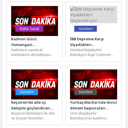
yatırımlarıyla ilçede trafik
tasarlanan ve şimdiye kadar
akışını önemli ölçüde
sunulan en gelişmiş...
rahatlattı. Son...
Kültür Sanat
Gündem
Kadının Gücü
İBB Depreme Karşı
Osmangazi
Viyadükleri
Kadınların sanatsal
İstanbul Büyükşehir
Sahnesinden Yükseldi
Güçlendiriyor
üretimlerini destekleyen
Belediyesi Raylı Sistemler
Osmangazi Belediyesi,
Dairesi Başkanlığı
amatör kadın oyuncuların
tarafından, ‘M1A Yenikapı–
Türkiye’nin ilk taksi şoförü
Atatürk Havalimanı Metro
Muammer Hanım’ın...
Hattı’ üzerindeki
viyadüklerde...
Gündem
Gündem
Keçiören’de aile içi
Yurttaş Meclisi’nde ikinci
iletişimi güçlendiren
dönem başvuruları
Keçiören Belediyesi ile Aile
İzmir Büyükşehir
seminer
başlıyor
ve Sosyal Hizmetler
Belediyesi’nin katılımcı
Bakanlığı iş birliğinde,
demokrasi modeli Yurttaş
Güngörmüşler Konağı’nda
Meclisi’nde ikinci dönem