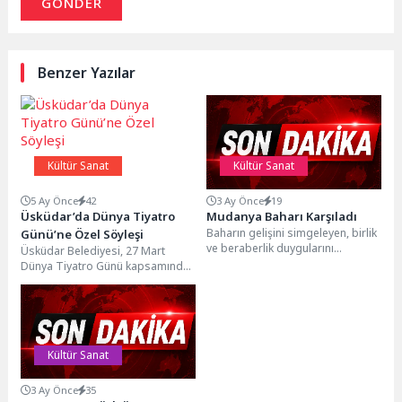
GÖNDER
Benzer Yazılar
Kültür Sanat
Kültür Sanat
5 Ay Önce
42
3 Ay Önce
19
Üsküdar’da Dünya Tiyatro
Mudanya Baharı Karşıladı
Baharın gelişini simgeleyen, birlik
Günü’ne Özel Söyleşi
ve beraberlik duygularını
Üsküdar Belediyesi, 27 Mart
güçlendiren Hıdırellez, Tirilye’de
Dünya Tiyatro Günü kapsamında
coşkuyla kutlandı. Mudanya
tiyatro dünyasının önemli
Belediye Başkanı...
isimlerini bir araya getiren...
Kültür Sanat
3 Ay Önce
35