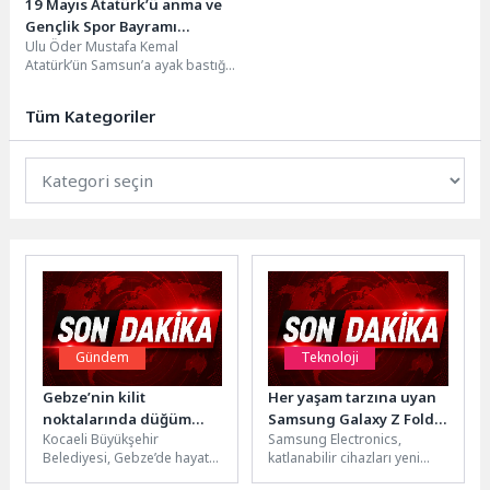
19 Mayıs Atatürk’ü anma ve
Gençlik Spor Bayramı
Ulu Öder Mustafa Kemal
çoşkuyla kutlandı
Atatürk’ün Samsun’a ayak bastığı
ve Milli Mücadele’nin başladığı 19
Mayıs, 107....
Tüm Kategoriler
Gündem
Teknoloji
Gebze’nin kilit
Her yaşam tarzına uyan
noktalarında düğüm
Samsung Galaxy Z Fold8
Kocaeli Büyükşehir
Samsung Electronics,
çözüldü
Ultra, Fold8 ve Flip8 ile
Belediyesi, Gebze’de hayata
katlanabilir cihazları yeni
tanışın
geçirdiği ulaşım
kitlelerle buluşturmak üzere