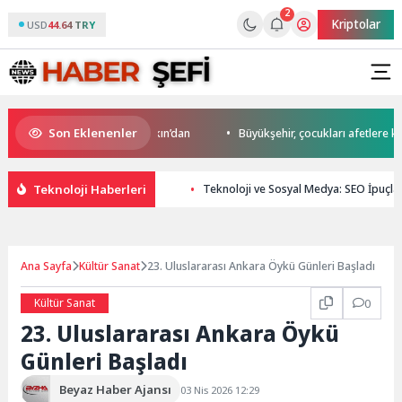
2
Kriptolar
USD
44.64 TRY
Son Eklenenler
uro’da start Başkan Büyükakın’dan
Büyükşehir, çocukları afetlere karşı
Teknoloji Haberleri
Teknoloji ve Sosyal Medya: SEO İpuçlar
Ana Sayfa
Kültür Sanat
23. Uluslararası Ankara Öykü Günleri Başladı
Kültür Sanat
0
23. Uluslararası Ankara Öykü
Günleri Başladı
Beyaz Haber Ajansı
03 Nis 2026 12:29