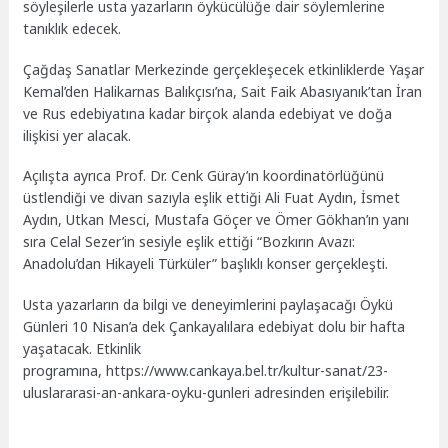
söyleşilerle usta yazarların öykücülüğe dair söylemlerine
tanıklık edecek.
Çağdaş Sanatlar Merkezinde gerçekleşecek etkinliklerde Yaşar
Kemal’den Halikarnas Balıkçısı’na, Sait Faik Abasıyanık’tan İran
ve Rus edebiyatına kadar birçok alanda edebiyat ve doğa
ilişkisi yer alacak.
Açılışta ayrıca Prof. Dr. Cenk Güray’ın koordinatörlüğünü
üstlendiği ve divan sazıyla eşlik ettiği Ali Fuat Aydın, İsmet
Aydın, Utkan Mesci, Mustafa Göçer ve Ömer Gökhan’ın yanı
sıra Celal Sezer’in sesiyle eşlik ettiği “Bozkırın Avazı:
Anadolu’dan Hikayeli Türküler” başlıklı konser gerçekleşti.
Usta yazarların da bilgi ve deneyimlerini paylaşacağı Öykü
Günleri 10 Nisan’a dek Çankayalılara edebiyat dolu bir hafta
yaşatacak. Etkinlik
programına, https://www.cankaya.bel.tr/kultur-sanat/23-
uluslararasi-an-ankara-oyku-gunleri adresinden erişilebilir.