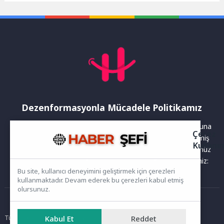
“Aile İçi İletişimin...
başvuruları 17-26 Haziran
tarihleri arasında...
Dezenformasyonla Mücadele Politikamız
Yayınlanan haberler doğruluk ilkesi gözetilerek hazırlanır. Buna
Çerez
rağmen bazı içeriklerde eksik, hatalı veya güncelliğini yitirmiş
Kullanı
bilgiler bulunabilir.Yanlış veya yanıltıcı olduğunu düşündüğünüz
haberleri aşağıdaki iletişim kanallarından bize bildirebilirsiniz:
Bu site, kullanıcı deneyimini geliştirmek için çerezleri
kullanmaktadır. Devam ederek bu çerezleri kabul etmiş
olursunuz.
Ana Sayfa
Kabul Et
Reddet
Tüm hakları saklıdır. Sitede yer alan içerikler izinsiz kopyalanamaz,