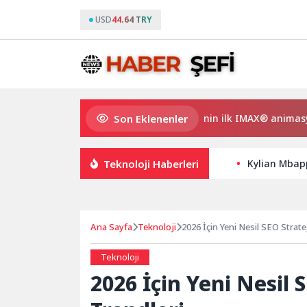
USD
44.64 TRY
Son Eklenenler
Gupi ve Gülmeyen Kral Türkiye’nin ilk IMAX® animasyon film
Teknoloji Haberleri
Kylian Mbap
Ana Sayfa
Teknoloji
2026 İçin Yeni Nesil SEO Stratej
Teknoloji
2026 İçin Yeni Nesil S