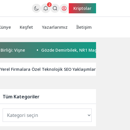
2
Kriptolar
Künye
Keşfet
Yazarlarımız
İletişim
 Vişne
Gözde Demirbilek, NR1 Magazin’de: ‘Son assolist ola
Yerel Firmalara Özel Teknolojik SEO Yaklaşımları
X’te eri
Tüm Kategoriler